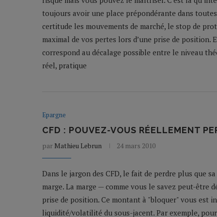
risque mais vous pouvez le maîtriser. C’est là qu’int
toujours avoir une place prépondérante dans toutes 
certitude les mouvements de marché, le stop de prot
maximal de vos pertes lors d’une prise de position. Et
correspond au décalage possible entre le niveau théor
réel, pratique
Epargne
CFD : POUVEZ-VOUS RÉELLEMENT PER
par
Mathieu Lebrun
24 mars 2010
Dans le jargon des CFD, le fait de perdre plus que sa
marge. La marge — comme vous le savez peut-être dé
prise de position. Ce montant à "bloquer" vous est in
liquidité/volatilité du sous-jacent. Par exemple, po