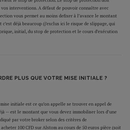
ervient le stop de protection. Le stop de protection doit
vos interventions. A défaut de pouvoir connaître avec
ection vous permet au moins defixer à l’avance le montant
 c’est déjà beaucoup (j’exclus ici le risque de slippage, qui
ique, initial, du stop de protection et le cours d’exécution
DRE PLUS QUE VOTRE MISE INITIALE ?
 mise initiale est ce qu’on appelle se trouver en appel de
jà — est le montant que vous devez immobiliser lors d’une
diqué par votre broker selon des critères de
ur acheter 100 CFD sur Alstom au cours de 50 euros pièce (soit