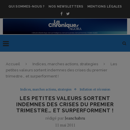
QUI SOMMES-NOUS ?
NOS NEWSLETTERS
MENTIONS LÉGALES
Accueil
Indices, marches actions, strategies
Les
petites valeurs sortent indemnes des crises du premier
trimestre… et surperforment !
Indices, marches actions, strategies
Inflation et récession
LES PETITES VALEURS SORTENT
INDEMNES DES CRISES DU PREMIER
TRIMESTRE… ET SURPERFORMENT !
rédigé par
Jeanchabru
11 mai 2011