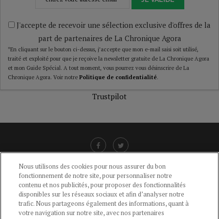
J'accepte de recevoir une sélection exclusive d'offres de la
part de partenaires de La Chronique Agora
*En cliquant sur le bouton ci-dessus, j’accepte que mon e-mail saisi soit utilisé,
traité et exploité pour que je reçoive la newsletter gratuite de La Chronique Agora
et mon Guide Spécial. A tout moment, vous pourrez vous désinscrire de La
Chronique Agora. Voir notre
Politique de confidentialité
.
Trustpilot
Nous utilisons des cookies pour nous assurer du bon
fonctionnement de notre site, pour personnaliser notre
LIENS UTILES
contenu et nos publicités, pour proposer des fonctionnalités
disponibles sur les réseaux sociaux et afin d’analyser notre
CGU
-
POLITIQUE DE CONFIDENTIALITÉ
-
POLITIQUE DES COOKIES
-
trafic. Nous partageons également des informations, quant à
MENTIONS LÉGALES
-
AIDE
votre navigation sur notre site, avec nos partenaires