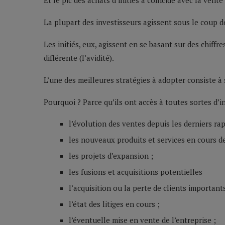
Et le pic des achats d’initiés a coïncidé avec la vente
La plupart des investisseurs agissent sous le coup de 
Les initiés, eux, agissent en se basant sur des chiffr
différente (l’avidité).
L’une des meilleures stratégies à adopter consiste à s
Pourquoi ? Parce qu’ils ont accès à toutes sortes d’
l’évolution des ventes depuis les derniers rap
les nouveaux produits et services en cours 
les projets d’expansion ;
les fusions et acquisitions potentielles
l’acquisition ou la perte de clients importants
l’état des litiges en cours ;
l’éventuelle mise en vente de l’entreprise ;