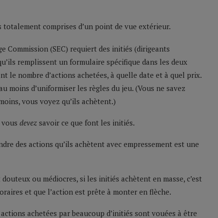
s totalement comprises d’un point de vue extérieur.
ge Commission (SEC) requiert des initiés (dirigeants
 qu’ils remplissent un formulaire spécifique dans les deux
nt le nombre d’actions achetées, à quelle date et à quel prix.
au moins d’uniformiser les règles du jeu. (Vous ne savez
moins, vous voyez qu’ils achètent.)
, vous
devez
savoir ce que font les initiés.
vendre des actions qu’ils achètent avec empressement est une
outeux ou médiocres, si les initiés achètent en masse, c’est
aires et que l’action est prête à monter en flèche.
 actions achetées par beaucoup d’initiés sont vouées à être