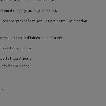
 des investisseurs de leurs actions.
l’émotion (la peur, en particulier).
es, des analyses et la raison – et peut-être une émotion
uivre les traces d’initiés bien informés.
informations, comme :
ports trimestriels ;
de développement ;
 ;