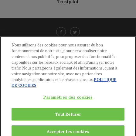
Trustpilot
Nous utilisons des cookies pour nous assurer du bon
fonctionnement de notre site, pour personnaliser notre
LIENS UTILES
contenu et nos publicités, pour proposer des fonctionnalités
disponibles sur les réseaux sociaux et afin d’analyser notre
CGU
-
POLITIQUE DE CONFIDENTIALITÉ
-
POLITIQUE DES COOKIES
-
trafic. Nous partageons également des informations, quant à
MENTIONS LÉGALES
-
AIDE
votre navigation sur notre site, avec nos partenaires
analytiques, publicitaires et de réseaux sociaux.
POLITIQUE
CONTACT
DE COOKIES
service-clients@publications-agora.fr
01 44 59 91 11
Paramètres des cookies
Du Lundi au Vendredi, 9h-13h et 14h-17h
136 Rue Saint-Denis 75002 PARIS
Tout Refuser
Copyright © 2024
Publications Agora
Accepter les cookies
REMONTER