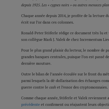
depuis 1925. Les « cygnes noirs » ou autres menaces plan
Chaque année depuis 2014, je profite de la lecture 
écrit sur l’or dans ces colonnes.
Ronald-Peter Stöferle rédige ce document très lu et
son collègue Mark J. Valek de chez Incrementum Lie
Pour le plus grand plaisir du lecteur, le nombre de 
grandes banques centrales, puisque l’on est passé d
dernière mouture.
Outre le bilan de l’année écoulée sur le front du mé
parmi lesquels la dé-dollarisation des échanges com
guerre contre le
cash
et l’essor des cryptomonnaies.
Comme chaque année, Stöferle et Valek reviennent a
précédente
et confirment ou réajustent leurs object