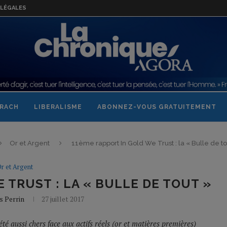
LÉGALES
RACH
LIBERALISME
ABONNEZ-VOUS GRATUITEMENT
Or et Argent
11ème rapport In Gold We Trust : la « Bulle de to
r et Argent
 TRUST : LA « BULLE DE TOUT »
s Perrin
27 juillet 2017
 été aussi chers face aux actifs réels (or et matières premières)