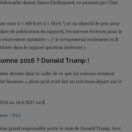
philosophe danois Søren Kierkegaard, en passant par Clint
e once à 1 309 $ (et à 1 185 € *) et un objectif de prix pour
 (date de publication du rapport), les auteurs écrivent pour la
excessivement optimiste ». (* je m’exprimerai seulement en $
utilisée dans le rapport qui nous intéresse.)
automne 2016 ? Donald Trump !
tomne dernier dans le cadre de ce que les auteurs estiment
 haussier », alors qu’il avait fait un très beau départ sur le
urce :
WGC
le plus grand responsable porte le nom de Donald Trump. Avec