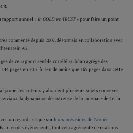
ent.
du rapport annuel
« In GOLD we TRUST »
pour faire un point
 très commenté depuis 2007, désormais en collaboration avec
chtenstein AG.
pages de ce rapport semble corrélé au bilan agrégé des
e 144 pages en 2016 à rien de moins que 169 pages dans cette
tal jaune, les auteurs y abordent plusieurs sujets connexes
merciaux, la dynamique désastreuse de la monnaie-dette, la
vec un regard critique sur
leurs prévisions de l’année
ifs au vu des évènements, tout cela agrémenté de citations