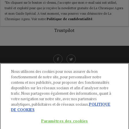
*En cliquant sur le bouton ci-dessus, j’accepte que mon e-mail saisi soit utilisé,
traité et exploité pour que je reçoive la newsletter gratuite de La Chronique Agora
et mon Guide Spécial. A tout moment, vous pourrez vous désinscrire de La
Chronique Agora. Voir notre
Politique de confidentialité
.
Trustpilot
Nous utilisons des cookies pour nous assurer du bon
fonctionnement de notre site, pour personnaliser notre
LIENS UTILES
contenu et nos publicités, pour proposer des fonctionnalités
disponibles sur les réseaux sociaux et afin d’analyser notre
CGU
-
POLITIQUE DE CONFIDENTIALITÉ
-
POLITIQUE DES COOKIES
-
trafic. Nous partageons également des informations, quant à
MENTIONS LÉGALES
-
AIDE
votre navigation sur notre site, avec nos partenaires
analytiques, publicitaires et de réseaux sociaux.
POLITIQUE
CONTACT
DE COOKIES
service-clients@publications-agora.fr
01 44 59 91 11
Paramètres des cookies
Du Lundi au Vendredi, 9h-13h et 14h-17h
136 Rue Saint-Denis 75002 PARIS