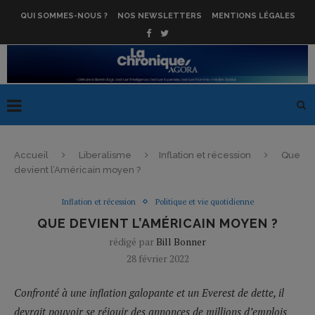
QUI SOMMES-NOUS ?
NOS NEWSLETTERS
MENTIONS LÉGALES
Accueil
Liberalisme
Inflation et récession
Que
devient l’Américain moyen ?
Inflation et récession
Politique et vie quotidienne
QUE DEVIENT L’AMÉRICAIN MOYEN ?
rédigé par
Bill Bonner
28 février 2022
Confronté à une inflation galopante et un Everest de dette, il
devrait pouvoir se réjouir des annonces de millions d’emplois