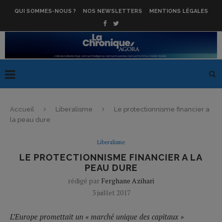
QUI SOMMES-NOUS ?
NOS NEWSLETTERS
MENTIONS LÉGALES
Accueil
Liberalisme
Le protectionnisme financier a
la peau dure
Liberalisme
LE PROTECTIONNISME FINANCIER A LA
PEAU DURE
rédigé par
Ferghane Azihari
3 juillet 2017
L’Europe promettait un « marché unique des capitaux »