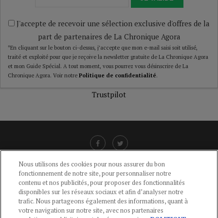
J'accepte de recevoir une sélection exclusive d'offres de la
part de partenaires de La Chronique Agora
*En cliquant sur le bouton ci-dessus, j’accepte que mon e-mail saisi soit utilisé,
traité et exploité pour que je reçoive la newsletter gratuite de La Chronique Agora
et mon Guide Spécial. A tout moment, vous pourrez vous désinscrire de La
Chronique Agora. Voir notre
Politique de confidentialité
.
Trustpilot
Nous utilisons des cookies pour nous assurer du bon
fonctionnement de notre site, pour personnaliser notre
LIENS UTILES
contenu et nos publicités, pour proposer des fonctionnalités
disponibles sur les réseaux sociaux et afin d’analyser notre
CGU
-
POLITIQUE DE CONFIDENTIALITÉ
-
POLITIQUE DES COOKIES
-
trafic. Nous partageons également des informations, quant à
MENTIONS LÉGALES
-
AIDE
votre navigation sur notre site, avec nos partenaires