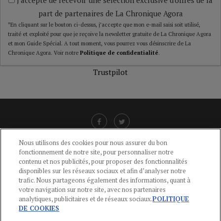
part de partenaires de La Chronique Agora
*En cliquant sur le bouton ci-dessus, j’accepte que mon e-mail saisi soit utilisé,
traité et exploité pour que je reçoive la newsletter gratuite de La Chronique Agora
et mon Guide Spécial. A tout moment, vous pourrez vous désinscrire de La
Chronique Agora. Voir notre
Politique de confidentialité
.
Trustpilot
Nous utilisons des cookies pour nous assurer du bon
fonctionnement de notre site, pour personnaliser notre
LIENS UTILES
contenu et nos publicités, pour proposer des fonctionnalités
disponibles sur les réseaux sociaux et afin d’analyser notre
CGU
-
POLITIQUE DE CONFIDENTIALITÉ
-
POLITIQUE DES COOKIES
-
trafic. Nous partageons également des informations, quant à
MENTIONS LÉGALES
-
AIDE
votre navigation sur notre site, avec nos partenaires
analytiques, publicitaires et de réseaux sociaux.
POLITIQUE
CONTACT
DE COOKIES
service-clients@publications-agora.fr