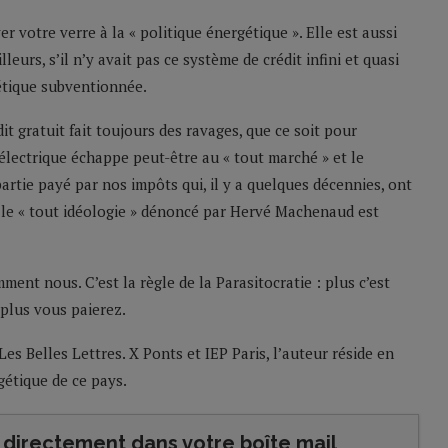
r votre verre à la « politique énergétique ». Elle est aussi
leurs, s’il n’y avait pas ce système de crédit infini et quasi
gétique subventionnée.
it gratuit fait toujours des ravages, que ce soit pour
n électrique échappe peut-être au « tout marché » et le
rtie payé par nos impôts qui, il y a quelques décennies, ont
 le « tout idéologie » dénoncé par Hervé Machenaud est
ment nous. C’est la règle de la Parasitocratie : plus c’est
plus vous paierez.
s Belles Lettres. X Ponts et IEP Paris, l’auteur réside en
étique de ce pays.
directement dans votre boîte mail