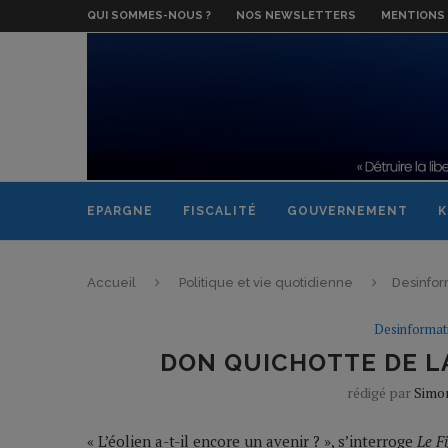
QUI SOMMES-NOUS ?
NOS NEWSLETTERS
MENTIONS 
EPARGNE
FISCALITÉ
GOUVERNEMENT
K
Accueil
Politique et vie quotidienne
Desinfor
Desinformat
DON QUICHOTTE DE L
rédigé par
Simo
« L’éolien a-t-il encore un avenir ? », s’interroge
Le F