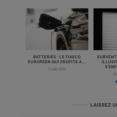
NT ELON
BATTERIES : LE FIASCO
SUBVENT
EUROPÉEN QUI PROFITE À...
ILLUSI
S’ENF
8
11 juin 2026
24
LAISSEZ 