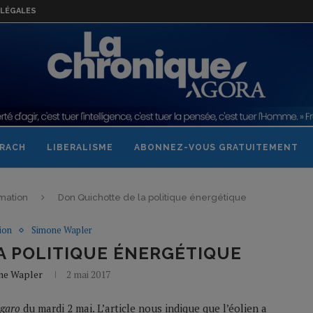
LÉGALES
RACH
LIBERALISME
ABONNEZ-VOUS GRATUITEMENT
mation
Don Quichotte de la politique énergétique
ion
Simone Wapler
A POLITIQUE ÉNERGÉTIQUE
ne Wapler
2 mai 2017
igaro
du mardi 2 mai. L’article nous indique que l’éolien a