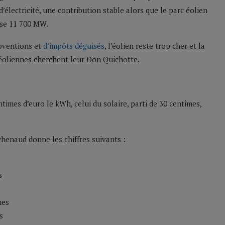
électricité, une contribution stable alors que le parc éolien
ise 11 700 MW.
ubventions et
d’impôts déguisés
, l’éolien reste trop cher et la
 éoliennes cherchent leur Don Quichotte.
entimes d’euro le kWh, celui du solaire, parti de 30 centimes,
chenaud donne les chiffres suivants :
s
s
mes
s