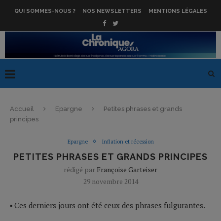
QUI SOMMES-NOUS ?
NOS NEWSLETTERS
MENTIONS LÉGALES
Accueil
Epargne
Petites phrases et grands
principes
Epargne
Inflation et récession
PETITES PHRASES ET GRANDS PRINCIPES
rédigé par
Françoise Garteiser
29 novembre 2014
▪ Ces derniers jours ont été ceux des phrases fulgurantes.