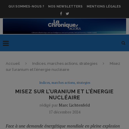
QUI SOMMES-NOUS ?
NOS NEWSLETTERS
MENTIONS LÉGALES
Accueil
Indices, marches actions, strategies
Misez
sur l’uranium et l’énergie nucléaire
Indices, marches actions, strategies
MISEZ SUR L’URANIUM ET L’ÉNERGIE
NUCLÉAIRE
rédigé par
Marc Lichtenfeld
17 décembre 2024
Face à une demande énergétique mondiale en pleine explosion