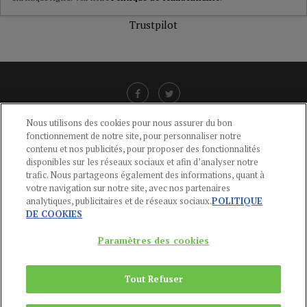
Trustpilot
Nous utilisons des cookies pour nous assurer du bon
fonctionnement de notre site, pour personnaliser notre
LIENS UTILES
contenu et nos publicités, pour proposer des fonctionnalités
disponibles sur les réseaux sociaux et afin d’analyser notre
CGU
-
POLITIQUE DE CONFIDENTIALITÉ
-
POLITIQUE DES COOKIES
-
trafic. Nous partageons également des informations, quant à
MENTIONS LÉGALES
-
AIDE
votre navigation sur notre site, avec nos partenaires
analytiques, publicitaires et de réseaux sociaux.
POLITIQUE
CONTACT
DE COOKIES
service-clients@publications-agora.fr
01 44 59 91 11
Paramètres des cookies
Du Lundi au Vendredi, 9h-13h et 14h-17h
136 Rue Saint-Denis 75002 PARIS
Tout Refuser
Copyright © 2024
Publications Agora