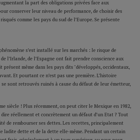
augmentant la part des obligations privées face aux
 pour conserver leur niveau de performance, de choisir des
 risqués comme les pays du sud de l’Europe. Se présente
énomène s’est installé sur les marchés : le risque de
e de l’Irlande, de l’Espagne ont fait prendre conscience aux
ait présent même dans les pays dits "développés, occidentaux,
vant. Et pourtant ce n’est pas une première. L’histoire
 se sont retrouvés ruinés à cause du défaut de leur émetteur,
e siècle ! Plus récemment, on peut citer le Mexique en 1982,
t dire réellement et concrètement un défaut d’un Etat ? Tout
ité de rembourser ses dettes. Les recettes, principalement
de ladite dette et de la dette elle-même. Pendant un certain
gent frais, généralement à un taux supérieur, au pays pour