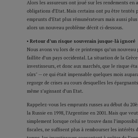
Alors les assureurs ont joué sur les rendements en 
obligations d’Etat. Mais certains ont pu être tentés
emprunts d’Etat plus rémunérateurs mais aussi plus
alors un nouveau problème décrit ci-dessous.
▪ Retour d’un risque souverain jusque-là ignoré
Nous avons vu lors de ce printemps qu’un nouveau ph
faillite d’un pays occidental. La situation de la Grèc
investisseurs, et donc aux marchés, que le risque ét
sûrs" — ce qui était impensable quelques mois aupara
regorge de crises au cours desquelles les épargnants
même s’agissant d’un Etat.
Rappelez-vous les emprunts russes au début du 20èm
la Russie en 1998, l’Argentine en 2001. Mais que veu
simplement lorsque celui se trouve dans l’impossibil
fiscales, ne suffisent plus à rembourser les intérêts 
temps, les investisseurs consentent à prêter de l’ar