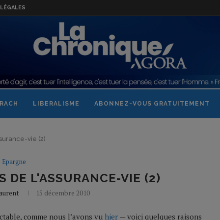
LÉGALES
RACH
LIBERALISME
ABONNEZ-VOUS GRATUITEMENT
surance-vie (2)
Epargne
S DE L'ASSURANCE-VIE (2)
laurent
15 décembre 2010
luctable, comme nous l’avons vu
hier
— voici quelques raisons