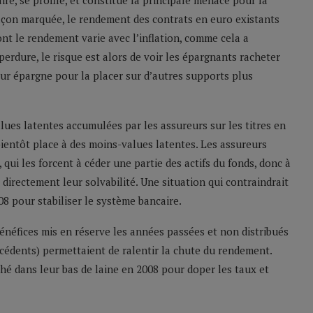
aire, se profile, et constitue la principale menace pour la
 façon marquée, le rendement des contrats en euro existants
nt le rendement varie avec l’inflation, comme cela a
 perdure, le risque est alors de voir les épargnants racheter
eur épargne pour la placer sur d’autres supports plus
alues latentes accumulées par les assureurs sur les titres en
bientôt place à des moins-values latentes. Les assureurs
qui les forcent à céder une partie des actifs du fonds, donc à
 directement leur solvabilité. Une situation qui contraindrait
008 pour stabiliser le système bancaire.
bénéfices mis en réserve les années passées et non distribués
édents) permettaient de ralentir la chute du rendement.
hé dans leur bas de laine en 2008 pour doper les taux et