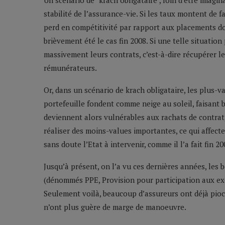
Un scénario de "krach obligataire", loin d’être imagin
stabilité de l’assurance-vie. Si les taux montent de
perd en compétitivité par rapport aux placements do
brièvement été le cas fin 2008. Si une telle situation
massivement leurs contrats, c’est-à-dire récupérer l
rémunérateurs.
Or, dans un scénario de krach obligataire, les plus-v
portefeuille fondent comme neige au soleil, faisant 
deviennent alors vulnérables aux rachats de contrat, 
réaliser des moins-values importantes, ce qui affecte
sans doute l’Etat à intervenir, comme il l’a fait fin 2
Jusqu’à présent, on l’a vu ces dernières années, les 
(dénommés PPE, Provision pour participation aux exc
Seulement voilà, beaucoup d’assureurs ont déjà pioc
n’ont plus guère de marge de manoeuvre.