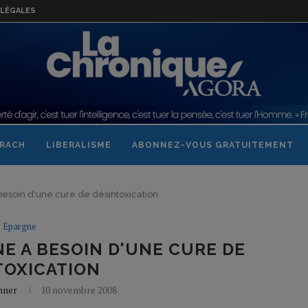
LÉGALES
RACH
LIBERALISME
ABONNEZ-VOUS GRATUITEMENT
esoin d'une cure de désintoxication
Epargne
E A BESOIN D'UNE CURE DE
TOXICATION
nner
10 novembre 2008