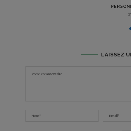
TION ! »
PERSONN
2
LAISSEZ 