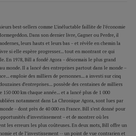
sieurs best-sellers comme L’inéluctable faillite de l’économie
Hormegeddon. Dans son dernier livre, Gagner ou Perdre, il
odernes, leurs hauts et leurs bas – et révèle en chemin la
ivre si elle espère progresser... tout en montrant ce qui
le. En 1978, Bill a fondé Agora – désormais le plus grand
u monde. Il a lancé des entreprises partout dans le monde –
e... emploie des milliers de personnes... a investi sur cinq
 douzaines d’entreprises... possède des centaines de milliers
 de 150 000 km chaque année... et a lancé plus de 1 000
 publiées notamment dans La Chronique Agora, sont lues par
monde – dont près de 40 000 en France. Bill s’est donné pour
 opportunités d’investissement – et de montrer où les
nt les erreurs les plus coûteuses. En deux mots, Bill offre un
nomie et de l’investissement -- un point de vue contrarien et