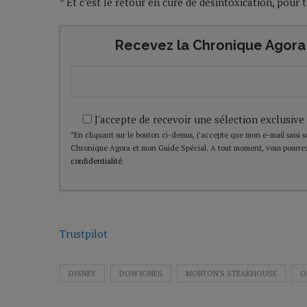
* Et c’est le retour en cure de désintoxication, pour
Recevez la Chronique Agora 
J'accepte de recevoir une sélection exclusive
*En cliquant sur le bouton ci-dessus, j’accepte que mon e-mail saisi soi
Chronique Agora et mon Guide Spécial. A tout moment, vous pourrez
confidentialité
.
Trustpilot
DISNEY
DOW JONES
MORTON'S STEAKHOUSE
O