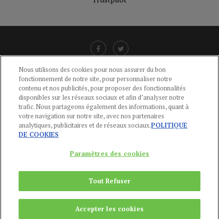
Nous utilisons des cookies pour nous assurer du bon
fonctionnement de notre site, pour personnaliser notre
LIENS UTILES
contenu et nos publicités, pour proposer des fonctionnalités
disponibles sur les réseaux sociaux et afin d’analyser notre
CGU
-
POLITIQUE DE CONFIDENTIALITÉ
-
POLITIQUE DES COOKIES
-
trafic. Nous partageons également des informations, quant à
MENTIONS LÉGALES
-
AIDE
votre navigation sur notre site, avec nos partenaires
analytiques, publicitaires et de réseaux sociaux.
POLITIQUE
CONTACT
DE COOKIES
service-clients@publications-agora.fr
01 44 59 91 11
Paramètres des cookies
Du Lundi au Vendredi, 9h-13h et 14h-17h
136 Rue Saint-Denis 75002 PARIS
Tout Refuser
Copyright © 2024
Publications Agora
Accepter les cookies
REMONTER