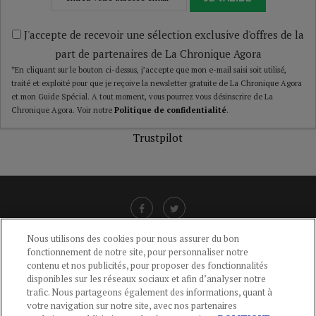
J'accepte de recevoir une sélection exclusive d'offres de la
part de partenaires de La Chronique Agora
*En cliquant sur le bouton ci-dessus, j’accepte que mon e-mail saisi soit utilisé,
traité et exploité pour que je reçoive la newsletter gratuite de La Chronique Agora
et mon Guide Spécial. A tout moment, vous pourrez vous désinscrire de La
Chronique Agora. Voir notre
Politique de confidentialité
.
Trustpilot
Nous utilisons des cookies pour nous assurer du bon
fonctionnement de notre site, pour personnaliser notre
LIENS UTILES
contenu et nos publicités, pour proposer des fonctionnalités
disponibles sur les réseaux sociaux et afin d’analyser notre
CGU
-
POLITIQUE DE CONFIDENTIALITÉ
-
POLITIQUE DES COOKIES
-
trafic. Nous partageons également des informations, quant à
MENTIONS LÉGALES
-
AIDE
votre navigation sur notre site, avec nos partenaires