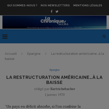
QUI SOMMES-NOUS ?
NOS NEWSLETTERS
MENTIONS LÉGALES
Accueil
Epargne
La restructuration américaine…à la
baisse
Epargne
LA RESTRUCTURATION AMÉRICAINE…À LA
BAISSE
rédigé par
Kurtrichebacher
1 janvier 1970
"Un pays en déficit absorbe, si l’on combine la