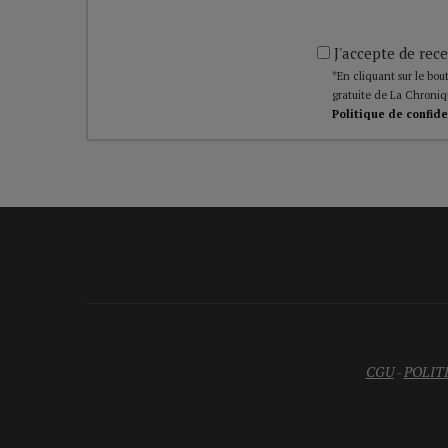
J'accepte de rece
*En cliquant sur le bout
gratuite de La Chroniq
Politique de confide
CGU
-
POLIT