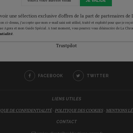
JE VALIDE
voir une sélection exclusive d'offres de la part de partenaires d
on ci-dessus, j’accepte que mon e-mail saisi soit utilisé, traité et exploité pour que je reço
ue Agora et mon Guide Spécial. A tout moment, vous pourrez vous désinscrire de La Chro
ntialité
.
Trustpilot
FACEBOOK
TWITTER
LIENS UTILES
IQUE DE CONFIDENTIALITÉ
-
POLITIQUE DES COOKIES
-
MENTIONS LÉ
CONTACT