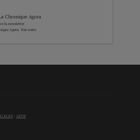
e La Chronique Agora
ive la newsletter
nique Agora. Voir notre
GALES
-
AIDE