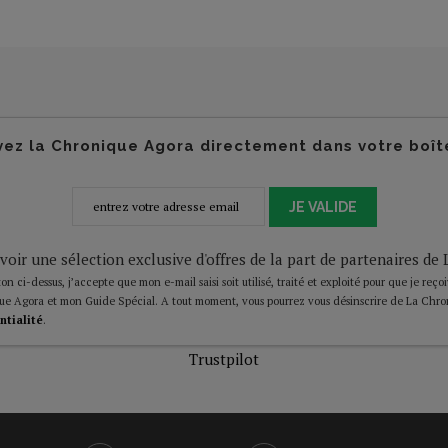
ez la Chronique Agora directement dans votre boît
JE VALIDE
voir une sélection exclusive d'offres de la part de partenaires d
on ci-dessus, j’accepte que mon e-mail saisi soit utilisé, traité et exploité pour que je reço
ue Agora et mon Guide Spécial. A tout moment, vous pourrez vous désinscrire de La Chro
ntialité
.
Trustpilot