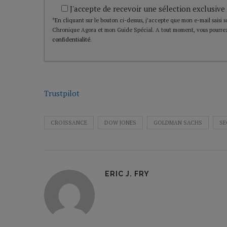
J'accepte de recevoir une sélection exclusive
*En cliquant sur le bouton ci-dessus, j’accepte que mon e-mail saisi soi
Chronique Agora et mon Guide Spécial. A tout moment, vous pourrez
confidentialité
.
Trustpilot
CROISSANCE
DOW JONES
GOLDMAN SACHS
SE
ERIC J. FRY