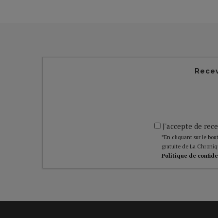
Recev
J'accepte de rece
*En cliquant sur le bout
gratuite de La Chroniq
Politique de confide