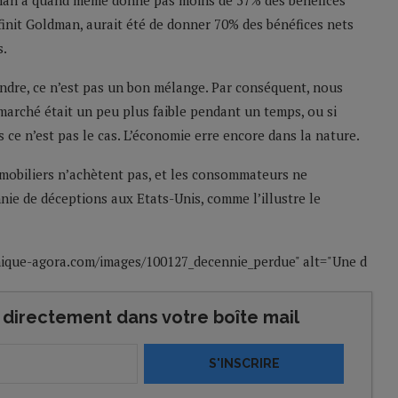
ldman a quand même donné pas moins de 57% des bénéfices
finit Goldman, aurait été de donner 70% des bénéfices nets
s.
ondre, ce n’est pas un bon mélange. Par conséquent, nous
 marché était un peu plus faible pendant un temps, ou si
s ce n’est pas le cas. L’économie erre encore dans la nature.
immobiliers n’achètent pas, et les consommateurs ne
e de déceptions aux Etats-Unis, comme l’illustre le
onique-agora.com/images/100127_decennie_perdue" alt="Une d
directement dans votre boîte mail
S'INSCRIRE