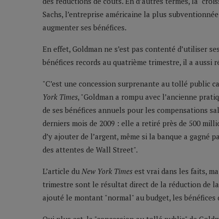
des réductions de coûts. En d’autres termes, la "cro
Sachs, l’entreprise américaine la plus subventionnée
augmenter ses bénéfices.
En effet, Goldman ne s’est pas contenté d’utiliser s
bénéfices records au quatrième trimestre, il a aussi 
"C’est une concession surprenante au tollé public c
York Times
, "Goldman a rompu avec l’ancienne pratiq
de ses bénéfices annuels pour les compensations sala
derniers mois de 2009 : elle a retiré près de 500 mill
d’y ajouter de l’argent, même si la banque a gagné pa
des attentes de Wall Street".
L’article du
New York Times
est vrai dans les faits, 
trimestre sont le résultat direct de la réduction de 
ajouté le montant "normal" au budget, les bénéfices 