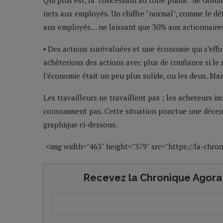
Qui plus est, la "concession au tollé public" de Go
nets aux employés. Un chiffre "normal", comme le dé
aux employés… ne laissant que 30% aux actionnaire
▪ Des actions surévaluées et une économie qui s’eff
achèterions des actions avec plus de confiance si le
l’économie était un peu plus solide, ou les deux. Mai
Les travailleurs ne travaillent pas ; les acheteurs 
consomment pas. Cette situation ponctue une décenni
graphique ci-dessous.
<img width="463" height="379" src="https://la-chr
Recevez la Chronique Agora 