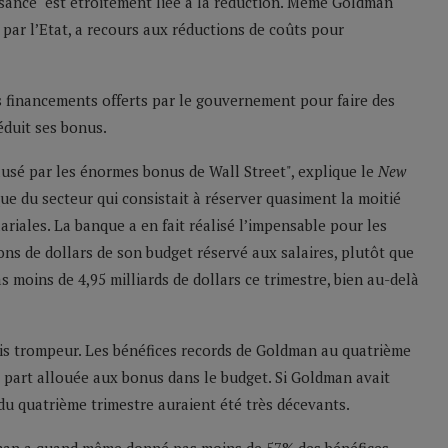
issance" est étroitement liée à la réduction. Même Goldman
 par l’Etat, a recours aux réductions de coûts pour
es financements offerts par le gouvernement pour faire des
réduit ses bonus.
ausé par les énormes bonus de Wall Street", explique le
New
ue du secteur qui consistait à réserver quasiment la moitié
riales. La banque a en fait réalisé l’impensable pour les
ions de dollars de son budget réservé aux salaires, plutôt que
s moins de 4,95 milliards de dollars ce trimestre, bien au-delà
mais trompeur. Les bénéfices records de Goldman au quatrième
la part allouée aux bonus dans le budget. Si Goldman avait
du quatrième trimestre auraient été très décevants.