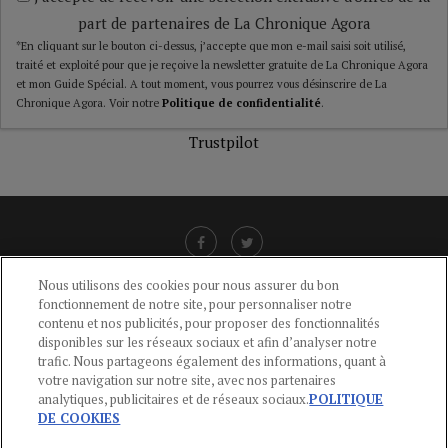
part de partenaires de La Chronique Agora
*En cliquant sur le bouton ci-dessus, j’accepte que mon e-mail saisi soit utilisé,
traité et exploité pour que je reçoive la newsletter gratuite de La Chronique Agora
et mon Guide Spécial. A tout moment, vous pourrez vous désinscrire de La
Chronique Agora. Voir notre
Politique de confidentialité
.
Trustpilot
Nous utilisons des cookies pour nous assurer du bon
fonctionnement de notre site, pour personnaliser notre
LIENS UTILES
contenu et nos publicités, pour proposer des fonctionnalités
disponibles sur les réseaux sociaux et afin d’analyser notre
CGU
-
POLITIQUE DE CONFIDENTIALITÉ
-
POLITIQUE DES COOKIES
-
trafic. Nous partageons également des informations, quant à
MENTIONS LÉGALES
-
AIDE
votre navigation sur notre site, avec nos partenaires
analytiques, publicitaires et de réseaux sociaux.
POLITIQUE
CONTACT
DE COOKIES
service-clients@publications-agora.fr