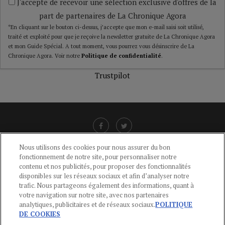
J'accepte de recevoir une sélection exclusive d'offres de la
part de partenaires de La Chronique Agora
*En cliquant sur le bouton ci-dessus, j’accepte que mon e-mail saisi soit utilisé,
traité et exploité pour que je reçoive la newsletter gratuite de La Chronique Agora
et mon Guide Spécial. A tout moment, vous pourrez vous désinscrire de La
Chronique Agora. Voir notre
Politique de confidentialité
.
Trustpilot
Nous utilisons des cookies pour nous assurer du bon
fonctionnement de notre site, pour personnaliser notre
LIENS UTILES
contenu et nos publicités, pour proposer des fonctionnalités
disponibles sur les réseaux sociaux et afin d’analyser notre
CGU
-
POLITIQUE DE CONFIDENTIALITÉ
-
POLITIQUE DES COOKIES
-
trafic. Nous partageons également des informations, quant à
MENTIONS LÉGALES
-
AIDE
votre navigation sur notre site, avec nos partenaires
analytiques, publicitaires et de réseaux sociaux.
POLITIQUE
CONTACT
DE COOKIES
service-clients@publications-agora.fr