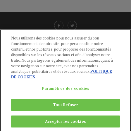
Nous utilisons des cookies pour nous assurer du bon
fonctionnement de notre site, pour personnaliser notre
LIENS UTILES
contenu et nos publicités, pour proposer des fonctionnalités
disponibles sur les réseaux sociaux et afin d’analyser notre
CGU
-
POLITIQUE DE CONFIDENTIALITÉ
-
POLITIQUE DES COOKIES
-
trafic. Nous partageons également des informations, quant à
MENTIONS LÉGALES
-
AIDE
votre navigation sur notre site, avec nos partenaires
analytiques, publicitaires et de réseaux sociaux.
POLITIQUE
CONTACT
DE COOKIES
service-clients@publications-agora.fr
01 44 59 91 11
Paramètres des cookies
Du Lundi au Vendredi, 9h-13h et 14h-17h
136 Rue Saint-Denis 75002 PARIS
Tout Refuser
Copyright © 2024
Publications Agora
Accepter les cookies
REMONTER