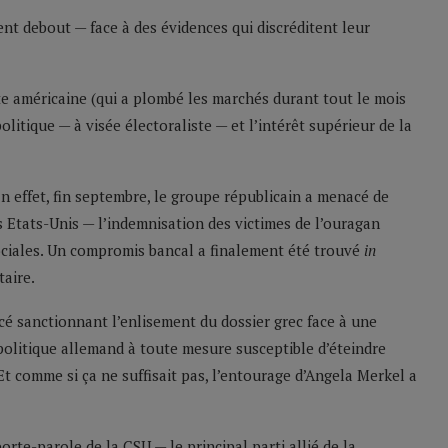
vent debout — face à des évidences qui discréditent leur
e américaine (qui a plombé les marchés durant tout le mois
olitique — à visée électoraliste — et l’intérêt supérieur de la
 En effet, fin septembre, le groupe républicain a menacé de
s Etats-Unis — l’indemnisation des victimes de l’ouragan
ociales. Un compromis bancal a finalement été trouvé
in
aire.
cé sanctionnant l’enlisement du dossier grec face à une
olitique allemand à toute mesure susceptible d’éteindre
Et comme si ça ne suffisait pas, l’entourage d’Angela Merkel a
rte-parole de la CSU — le principal parti allié de la