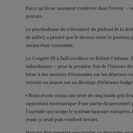
Parce qu’ils ne sauraient s’enferrer dans l’erreur — 
posture.
Le psychodrame du relèvement du plafond de la dett
de juillet) a prouvé que le divorce entre la position p
nation était consommé.
Le Congrès US a failli récidiver en frôlant l’infamie.
subordonner — pour la première fois de l’histoire de
Irène à des mesures d’économies sur les dépenses s
extremis
en jouant sur un décalage d’échéance budgét
▪ Nous avons connu une série de cinq lundis gris fon
opposition systématique d’une partie du personnel p
l’incendie qui ravage le système bancaire européen. 
remis ça jeudi puis vendredi dernier.
Histoire d’en remettre une couche, ce dimanche, un po