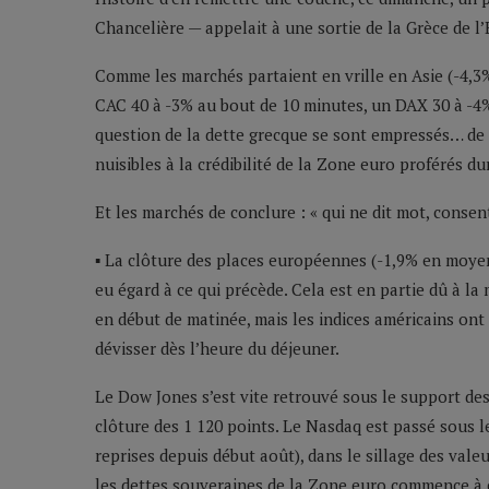
Chancelière — appelait à une sortie de la Grèce de 
Comme les marchés partaient en vrille en Asie (-4,3
CAC 40 à -3% au bout de 10 minutes, un DAX 30 à -4%)
question de la dette grecque se sont empressés… d
nuisibles à la crédibilité de la Zone euro proférés d
Et les marchés de conclure : « qui ne dit mot, consent
▪ La clôture des places européennes (-1,9% en moyen
eu égard à ce qui précède. Cela est en partie dû à la
en début de matinée, mais les indices américains ont 
dévisser dès l’heure du déjeuner.
Le Dow Jones s’est vite retrouvé sous le support de
clôture des 1 120 points. Le Nasdaq est passé sous l
reprises depuis début août), dans le sillage des vale
les dettes souveraines de la Zone euro commence à e