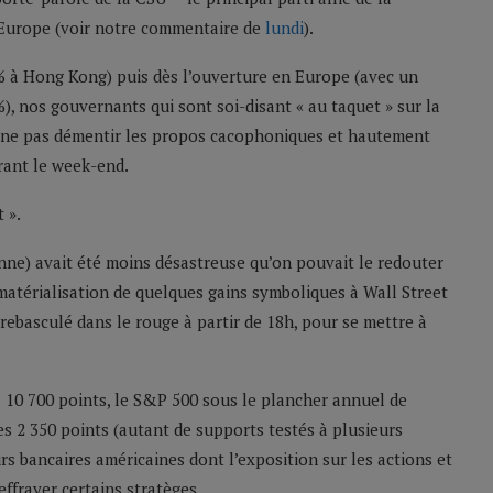
l’Europe (voir notre commentaire de
lundi
).
% à Hong Kong) puis dès l’ouverture en Europe (avec un
, nos gouvernants qui sont soi-disant « au taquet » sur la
e ne pas démentir les propos cacophoniques et hautement
urant le week-end.
 ».
ne) avait été moins désastreuse qu’on pouvait le redouter
 matérialisation de quelques gains symboliques à Wall Street
rebasculé dans le rouge à partir de 18h, pour se mettre à
s 10 700 points, le S&P 500 sous le plancher annuel de
es 2 350 points (autant de supports testés à plusieurs
urs bancaires américaines dont l’exposition sur les actions et
ffrayer certains stratèges.