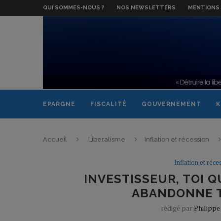
QUI SOMMES-NOUS ?
NOS NEWSLETTERS
MENTIONS 
EPARGNE
FISCALITÉ
GOUVERNEMENT
K
Accueil
Liberalisme
Inflation et récession
Inflation et réce
INVESTISSEUR, TOI Q
ABANDONNE 
rédigé par
Philippe