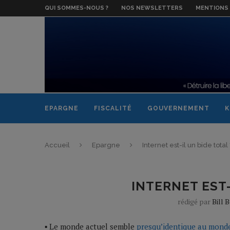
QUI SOMMES-NOUS ?
NOS NEWSLETTERS
MENTIONS 
EPARGNE
FISCALITÉ
GOUVERNEMENT
K
Accueil
Epargne
Internet est-il un bide total 
INTERNET EST-
rédigé par
Bill 
▪ Le monde actuel semble
presqu’identique au mond