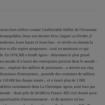
sieurs best-sellers comme L’inéluctable faillite de l’économie
Hormegeddon. Dans son dernier livre, Gagner ou Perdre, il
odernes, leurs hauts et leurs bas – et révèle en chemin la
ivre si elle espère progresser... tout en montrant ce qui
le. En 1978, Bill a fondé Agora – désormais le plus grand
u monde. Il a lancé des entreprises partout dans le monde –
e... emploie des milliers de personnes... a investi sur cinq
 douzaines d’entreprises... possède des centaines de milliers
 de 150 000 km chaque année... et a lancé plus de 1 000
 publiées notamment dans La Chronique Agora, sont lues par
monde – dont près de 40 000 en France. Bill s’est donné pour
 opportunités d’investissement – et de montrer où les