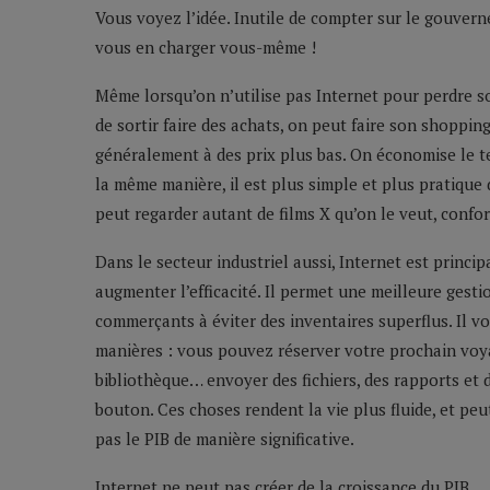
Vous voyez l’idée. Inutile de compter sur le gouver
vous en charger vous-même !
Même lorsqu’on n’utilise pas Internet pour perdre so
de sortir faire des achats, on peut faire son shopping
généralement à des prix plus bas. On économise le t
la même manière, il est plus simple et plus pratique d
peut regarder autant de films X qu’on le veut, confor
Dans le secteur industriel aussi, Internet est princi
augmenter l’efficacité. Il permet une meilleure gestio
commerçants à éviter des inventaires superflus. Il 
manières : vous pouvez réserver votre prochain voyag
bibliothèque… envoyer des fichiers, des rapports et
bouton. Ces choses rendent la vie plus fluide, et peu
pas le PIB de manière significative.
Internet ne peut pas créer de la croissance du PIB.