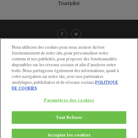
Trustpilot
Nous utilisons des cookies pour nous assurer du bon
fonctionnement de notre site, pour personnaliser notre
LIENS UTILES
contenu et nos publicités, pour proposer des fonctionnalités
disponibles sur les réseaux sociaux et afin d’analyser notre
CGU
-
POLITIQUE DE CONFIDENTIALITÉ
-
POLITIQUE DES COOKIES
-
trafic. Nous partageons également des informations, quant à
MENTIONS LÉGALES
-
AIDE
votre navigation sur notre site, avec nos partenaires
analytiques, publicitaires et de réseaux sociaux.
POLITIQUE
CONTACT
DE COOKIES
service-clients@publications-agora.fr
01 44 59 91 11
Paramètres des cookies
Du Lundi au Vendredi, 9h-13h et 14h-17h
136 Rue Saint-Denis 75002 PARIS
Tout Refuser
Copyright © 2024
Publications Agora
Accepter les cookies