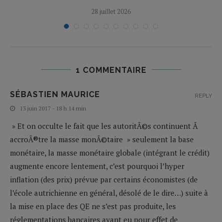
28 juillet 2026
1 COMMENTAIRE
SÉBASTIEN MAURICE
REPLY
13 juin 2017 - 18 h 14 min
» Et on occulte le fait que les autoritÃ©s continuent Ã
accroÃ®tre la masse monÃ©taire » seulement la base
monétaire, la masse monétaire globale (intégrant le crédit)
augmente encore lentement, c’est pourquoi l’hyper
inflation (des prix) prévue par certains économistes (de
l’école autrichienne en général, désolé de le dire…) suite à
la mise en place des QE ne s’est pas produite, les
réglementations bancaires ayant eu pour effet de