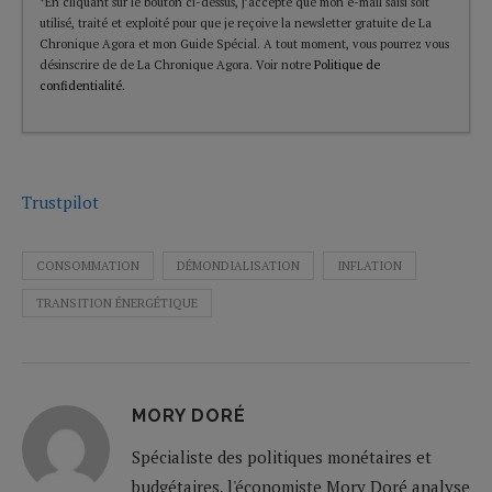
*En cliquant sur le bouton ci-dessus, j’accepte que mon e-mail saisi soit
utilisé, traité et exploité pour que je reçoive la newsletter gratuite de La
Chronique Agora et mon Guide Spécial. A tout moment, vous pourrez vous
désinscrire de de La Chronique Agora. Voir notre
Politique de
confidentialité
.
Trustpilot
CONSOMMATION
DÉMONDIALISATION
INFLATION
TRANSITION ÉNERGÉTIQUE
MORY DORÉ
Spécialiste des politiques monétaires et
budgétaires, l'économiste Mory Doré analyse