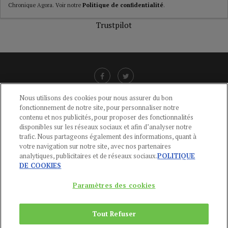
Chronique Agora. Voir notre
Politique de confidentialité
.
Trustpilot
Nous utilisons des cookies pour nous assurer du bon
fonctionnement de notre site, pour personnaliser notre
LIENS UTILES
contenu et nos publicités, pour proposer des fonctionnalités
disponibles sur les réseaux sociaux et afin d’analyser notre
CGU
-
POLITIQUE DE CONFIDENTIALITÉ
-
POLITIQUE DES COOKIES
-
trafic. Nous partageons également des informations, quant à
MENTIONS LÉGALES
-
AIDE
votre navigation sur notre site, avec nos partenaires
analytiques, publicitaires et de réseaux sociaux.
POLITIQUE
CONTACT
DE COOKIES
service-clients@publications-agora.fr
01 44 59 91 11
Paramètres des cookies
Du Lundi au Vendredi, 9h-13h et 14h-17h
136 Rue Saint-Denis 75002 PARIS
Tout Refuser
Copyright © 2024
Publications Agora