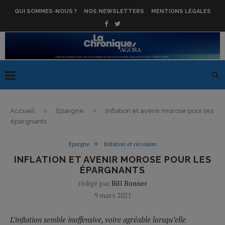
QUI SOMMES-NOUS ?
NOS NEWSLETTERS
MENTIONS LÉGALES
Accueil
Epargne
Inflation et avenir morose pour les
épargnants
Epargne
Inflation et récession
INFLATION ET AVENIR MOROSE POUR LES
ÉPARGNANTS
rédigé par
Bill Bonner
9 mars 2021
L’inflation semble inoffensive, voire agréable lorsqu’elle