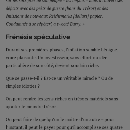
sur les sacrifices de son peuple – les impôts – mais a couvert ses
déficits avec des prêts de guerre [bons du Trésor] et des
émissions de nouveaux Reichsmarks [dollars] papier.
Condamnés à se répéter’, a tweeté Burry. »
Frénésie spéculative
Durant ses premières phases, l’inflation semble bénigne…
voire plaisante. Un investisseur, sans effort ou idée
particulière de son côté, devient soudain riche.
Que se passe-t-il ? Est-ce un véritable miracle ? Ou de
simples idioties ?
On peut rendre les gens riches en trésors matériels sans
ajouter le moindre trésor…
On peut faire de quelqu’un le maître d’un autre – pour
l’instant, il peut le payer pour qu’il accomplisse ses quatre