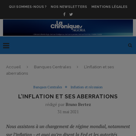
QUI SOMMES-NOUS ?
NOS NEWSLETTERS
MENTIONS LÉGALES
Accueil
Banques Centrales
L’inflation et ses
aberrations
Banques Centrales
Inflation et récession
L’INFLATION ET SES ABERRATIONS
rédigé par
Bruno Bertez
31 mai 2021
Nous assistons à un changement de régime mondial, notamment
sur l’inflation – et quoi qu’en disent la Fed et les autorités