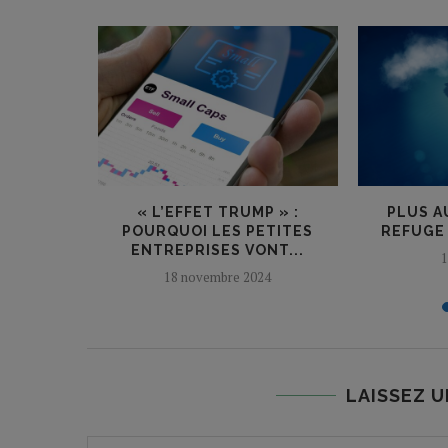
 BOURSE :
LEURS
...
2
« L’EFFET TRUMP » :
PLUS A
POURQUOI LES PETITES
REFUGE
ENTREPRISES VONT...
1
18 novembre 2024
LAISSEZ 