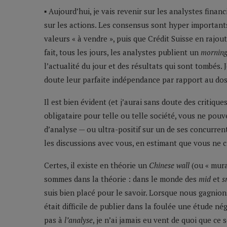
▪ Aujourd’hui, je vais revenir sur les analystes finan
sur les actions. Les consensus sont hyper importants.
valeurs « à vendre », puis que Crédit Suisse en rajou
fait, tous les jours, les analystes publient un
morning
l’actualité du jour et des résultats qui sont tombés.
doute leur parfaite indépendance par rapport au doss
Il est bien évident (et j’aurai sans doute des critiq
obligataire pour telle ou telle société, vous ne pou
d’analyse — ou ultra-positif sur un de ses concurrents
les discussions avec vous, en estimant que vous ne 
Certes, il existe en théorie un
Chinese wall
(ou « mura
sommes dans la théorie : dans le monde des
mid
et
s
suis bien placé pour le savoir. Lorsque nous gagnion
était difficile de publier dans la foulée une étude nég
pas à
l’analyse
, je n’ai jamais eu vent de quoi que ce 