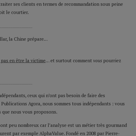
ltraiter ses clients en termes de recommandation sous peine
it le courtier.
__________________
ollar, la Chine prépare…
 pas en être la victime
… et surtout comment
vous
pourriez
__________________
indépendants, ceux qui n’ont pas besoin de faire des
es Publications Agora, nous sommes tous indépendants : vous
s que nous vous proposons.
s sont peu nombreux car l’analyse est un métier très gourmand
urent par exemple AlphaValue. Fondé en 2008 par Pierre-