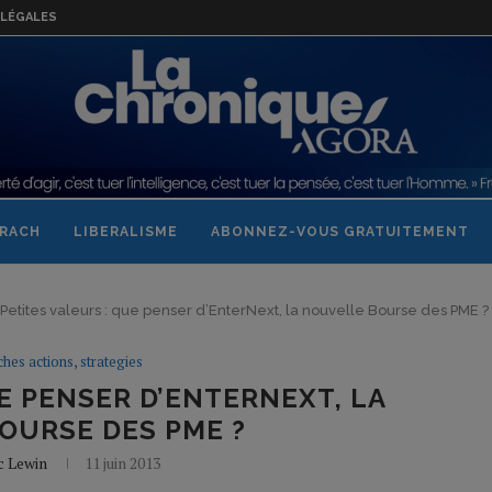
LÉGALES
RACH
LIBERALISME
ABONNEZ-VOUS GRATUITEMENT
Petites valeurs : que penser d’EnterNext, la nouvelle Bourse des PME ?
ches actions, strategies
E PENSER D’ENTERNEXT, LA
OURSE DES PME ?
c Lewin
11 juin 2013