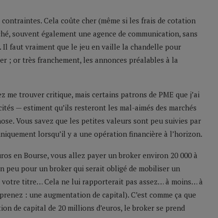
contraintes. Cela coûte cher (même si les frais de cotation
marché, souvent également une agence de communication, sans
l faut vraiment que le jeu en vaille la chandelle pour
er ; or très franchement, les annonces préalables à la
ez me trouver critique, mais certains patrons de PME que j’ai
 cités — estiment qu’ils resteront les mal-aimés des marchés
se. Vous savez que les petites valeurs sont peu suivies par
 uniquement lorsqu’il y a une opération financière à l’horizon.
uros en Bourse, vous allez payer un broker environ 20 000 à
en peu pour un broker qui serait obligé de mobiliser un
 votre titre… Cela ne lui rapporterait pas assez… à moins… à
mprenez : une augmentation de capital). C’est comme ça que
on de capital de 20 millions d’euros, le broker se prend