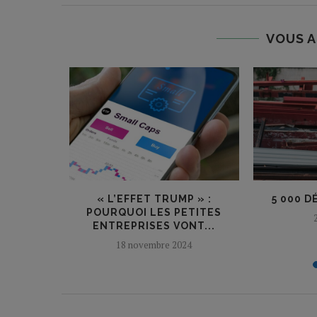
VOUS A
T PAS !
« L’EFFET TRUMP » :
5 000 D
POURQUOI LES PETITES
ENTREPRISES VONT...
18 novembre 2024