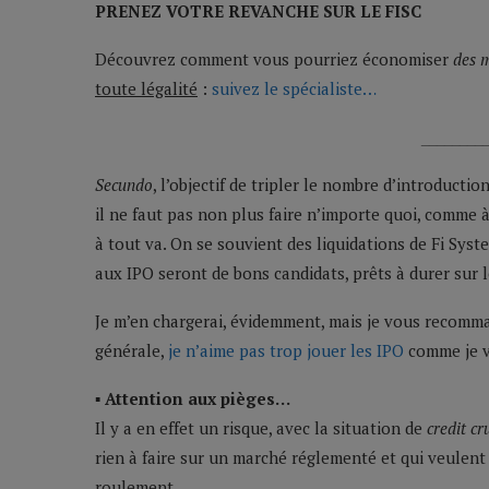
PRENEZ VOTRE REVANCHE SUR LE FISC
Découvrez comment vous pourriez économiser
des m
toute légalité
:
suivez le spécialiste…
________
Secundo
, l’objectif de tripler le nombre d’introduct
il ne faut pas non plus faire n’importe quoi, comme 
à tout va. On se souvient des liquidations de Fi Syst
aux IPO seront de bons candidats, prêts à durer sur l
Je m’en chargerai, évidemment, mais je vous recomman
générale,
je n’aime pas trop jouer les IPO
comme je vo
▪ Attention aux pièges…
Il y a en effet un risque, avec la situation de
credit cr
rien à faire sur un marché réglementé et qui veulent
roulement.