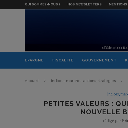
QUI SOMMES-NOUS ?
NOS NEWSLETTERS
MENTIONS 
EPARGNE
FISCALITÉ
GOUVERNEMENT
K
Accueil
Indices, marches actions, strategies
Indices, mar
PETITES VALEURS : QU
NOUVELLE B
rédigé par
Eri