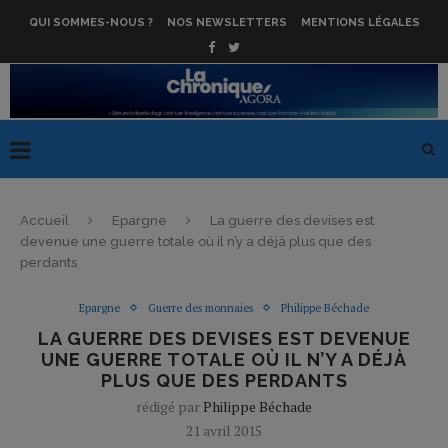
QUI SOMMES-NOUS ?
NOS NEWSLETTERS
MENTIONS LÉGALES
Accueil
Epargne
La guerre des devises est
devenue une guerre totale où il n’y a déjà plus que des
perdants
Epargne
Guerre des monnaies
Philippe Béchade
LA GUERRE DES DEVISES EST DEVENUE
UNE GUERRE TOTALE OÙ IL N’Y A DÉJÀ
PLUS QUE DES PERDANTS
rédigé par
Philippe Béchade
21 avril 2015