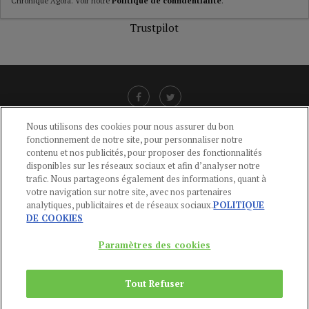
Chronique Agora. Voir notre
Politique de confidentialité
.
Trustpilot
Nous utilisons des cookies pour nous assurer du bon
fonctionnement de notre site, pour personnaliser notre
LIENS UTILES
contenu et nos publicités, pour proposer des fonctionnalités
disponibles sur les réseaux sociaux et afin d’analyser notre
CGU
-
POLITIQUE DE CONFIDENTIALITÉ
-
POLITIQUE DES COOKIES
-
trafic. Nous partageons également des informations, quant à
MENTIONS LÉGALES
-
AIDE
votre navigation sur notre site, avec nos partenaires
analytiques, publicitaires et de réseaux sociaux.
POLITIQUE
CONTACT
DE COOKIES
service-clients@publications-agora.fr
01 44 59 91 11
Paramètres des cookies
Du Lundi au Vendredi, 9h-13h et 14h-17h
136 Rue Saint-Denis 75002 PARIS
Tout Refuser
Copyright © 2024
Publications Agora