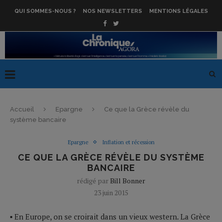
QUI SOMMES-NOUS ?
NOS NEWSLETTERS
MENTIONS LÉGALES
Accueil
Epargne
Ce que la Grèce révèle du
système bancaire
Epargne
Inflation et récession
CE QUE LA GRÈCE RÉVÈLE DU SYSTÈME
BANCAIRE
rédigé par
Bill Bonner
23 juin 2015
▪ En Europe, on se croirait dans un vieux western. La Grèce