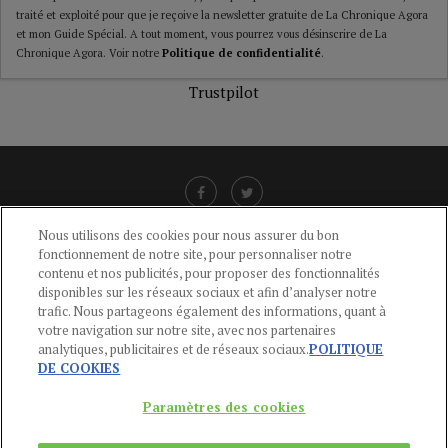
traité et exploité pour que je reçoive la newsletter gratuite de La Chronique Agora
et mon Guide Spécial. A tout moment, vous pourrez vous désinscrire de La
Chronique Agora. Voir notre
Politique de confidentialité
.
Trustpilot
Nous utilisons des cookies pour nous assurer du bon
fonctionnement de notre site, pour personnaliser notre
LIENS UTILES
contenu et nos publicités, pour proposer des fonctionnalités
disponibles sur les réseaux sociaux et afin d’analyser notre
CGU
-
POLITIQUE DE CONFIDENTIALITÉ
-
POLITIQUE DES COOKIES
-
trafic. Nous partageons également des informations, quant à
MENTIONS LÉGALES
-
AIDE
votre navigation sur notre site, avec nos partenaires
analytiques, publicitaires et de réseaux sociaux.
POLITIQUE
CONTACT
DE COOKIES
service-clients@publications-agora.fr
01 44 59 91 11
Paramètres des cookies
Du Lundi au Vendredi, 9h-13h et 14h-17h
136 Rue Saint-Denis 75002 PARIS