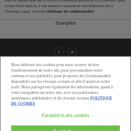
traité et exploité pour que je reçoive la newsletter gratuite de La Chronique Agora
et mon Guide Spécial. A tout moment, vous pourrez vous désinscrire de La
Chronique Agora. Voir notre
Politique de confidentialité
.
Trustpilot
Nous utilisons des cookies pour nous assurer du bon
fonctionnement de notre site, pour personnaliser notre
LIENS UTILES
contenu et nos publicités, pour proposer des fonctionnalités
disponibles sur les réseaux sociaux et afin d’analyser notre
CGU
-
POLITIQUE DE CONFIDENTIALITÉ
-
POLITIQUE DES COOKIES
-
trafic. Nous partageons également des informations, quant à
MENTIONS LÉGALES
-
AIDE
votre navigation sur notre site, avec nos partenaires
analytiques, publicitaires et de réseaux sociaux.
POLITIQUE
CONTACT
DE COOKIES
service-clients@publications-agora.fr
01 44 59 91 11
Paramètres des cookies
Du Lundi au Vendredi, 9h-13h et 14h-17h
136 Rue Saint-Denis 75002 PARIS