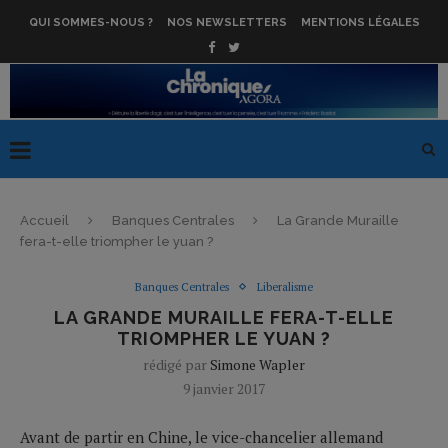
QUI SOMMES-NOUS ?
NOS NEWSLETTERS
MENTIONS LÉGALES
Accueil
Banques Centrales
La Grande Muraille
fera-t-elle triompher le yuan ?
Banques Centrales
Liberalisme
LA GRANDE MURAILLE FERA-T-ELLE
TRIOMPHER LE YUAN ?
rédigé par
Simone Wapler
9 janvier 2017
Avant de partir en Chine, le vice-chancelier allemand