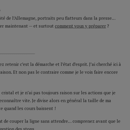
e
té de l’Allemagne, portraits peu flatteurs dans la presse…
sser maintenant — et surtout
comment vous y préparer
?
__________________
retenir c’est la démarche et l’état d’esprit. J’ai cherché ici à
son. Et non pas le contraire comme je le vois faire encore
 cristal et je n’ai pas toujours raison sur les actions que je
econnaître vite. Je divise alors en général la taille de ma
e quand les cours baissent !
nt de couper la ligne sans attendre… comprenez avant que le
gestion des stops.