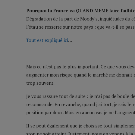
Pourquoi la France va
QUAND MEME
faire faillit
Dégradation de la part de Moody’s, inquiétudes du cô
l’étau se resserre sur notre pays : que va-t-il se pa
Tout est expliqué ici
…
________
Mais ce n’est pas le plus important. Ce que vous devez 
augmenter mon risque quand le marché me donnait rai
trop souvent.
Je vous rassure tout de suite : je n’ai pas de boule de
recommande. En revanche, quand j’ai tort, je sais le r
position par deux. Mais en aucun cas je ne l’augment
Il se peut également que je choisisse tout simpleme
stop ne soit atteint. Justement, nous en venons à la 