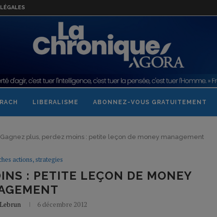
LÉGALES
RACH
LIBERALISME
ABONNEZ-VOUS GRATUITEMENT
Gagnez plus, perdez moins : petite leçon de money management
ches actions, strategies
INS : PETITE LEÇON DE MONEY
AGEMENT
 Lebrun
6 décembre 2012