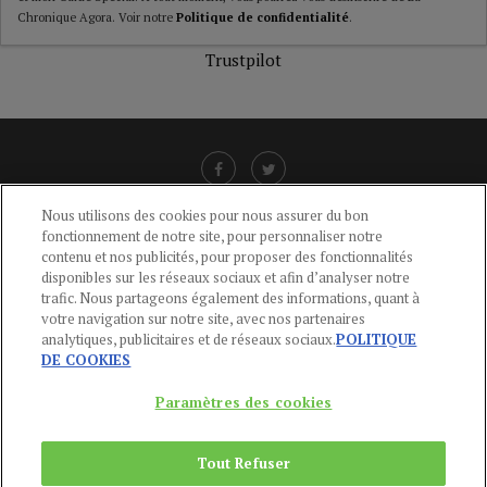
Chronique Agora. Voir notre
Politique de confidentialité
.
Trustpilot
Nous utilisons des cookies pour nous assurer du bon
fonctionnement de notre site, pour personnaliser notre
LIENS UTILES
contenu et nos publicités, pour proposer des fonctionnalités
disponibles sur les réseaux sociaux et afin d’analyser notre
CGU
-
POLITIQUE DE CONFIDENTIALITÉ
-
POLITIQUE DES COOKIES
-
trafic. Nous partageons également des informations, quant à
MENTIONS LÉGALES
-
AIDE
votre navigation sur notre site, avec nos partenaires
analytiques, publicitaires et de réseaux sociaux.
POLITIQUE
CONTACT
DE COOKIES
service-clients@publications-agora.fr
01 44 59 91 11
Paramètres des cookies
Du Lundi au Vendredi, 9h-13h et 14h-17h
136 Rue Saint-Denis 75002 PARIS
Tout Refuser