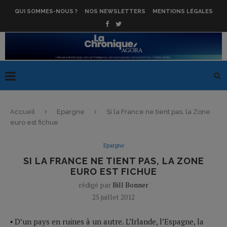
QUI SOMMES-NOUS ?
NOS NEWSLETTERS
MENTIONS LÉGALES
Accueil
Epargne
Si la France ne tient pas, la Zone
euro est fichue
Epargne
SI LA FRANCE NE TIENT PAS, LA ZONE
EURO EST FICHUE
rédigé par
Bill Bonner
25 juillet 2012
▪ D’un pays en ruines à un autre. L’Irlande, l’Espagne, la