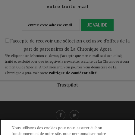
votre boîte mail
JE VALIDE
J'accepte de recevoir une sélection exclusive d'offres de la
part de partenaires de La Chronique Agora
*En cliquant sur le bouton ci-dessus, j’accepte que mon e-mail saisi soit utilisé,
traité et exploité pour que je reçoive la newsletter gratuite de La Chronique Agora
et mon Guide Spécial. A tout moment, vous pourrez vous désinscrire de La
Chronique Agora. Voir notre
Politique de confidentialité
.
Trustpilot
Nous utilisons des cookies pour nous assurer du bon
fonctionnement de notre site, pour personnaliser notre