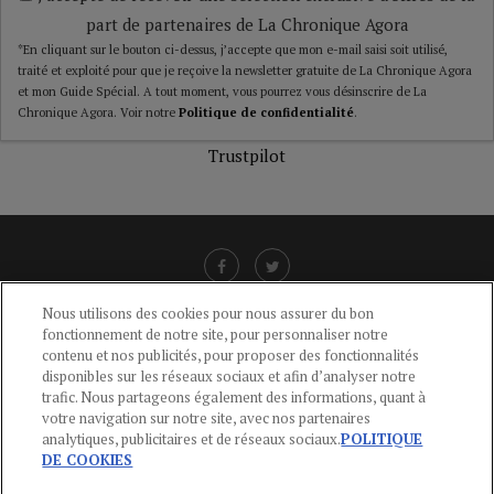
part de partenaires de La Chronique Agora
*En cliquant sur le bouton ci-dessus, j’accepte que mon e-mail saisi soit utilisé,
traité et exploité pour que je reçoive la newsletter gratuite de La Chronique Agora
et mon Guide Spécial. A tout moment, vous pourrez vous désinscrire de La
Chronique Agora. Voir notre
Politique de confidentialité
.
Trustpilot
Nous utilisons des cookies pour nous assurer du bon
fonctionnement de notre site, pour personnaliser notre
LIENS UTILES
contenu et nos publicités, pour proposer des fonctionnalités
disponibles sur les réseaux sociaux et afin d’analyser notre
CGU
-
POLITIQUE DE CONFIDENTIALITÉ
-
POLITIQUE DES COOKIES
-
trafic. Nous partageons également des informations, quant à
MENTIONS LÉGALES
-
AIDE
votre navigation sur notre site, avec nos partenaires
analytiques, publicitaires et de réseaux sociaux.
POLITIQUE
CONTACT
DE COOKIES
service-clients@publications-agora.fr
01 44 59 91 11