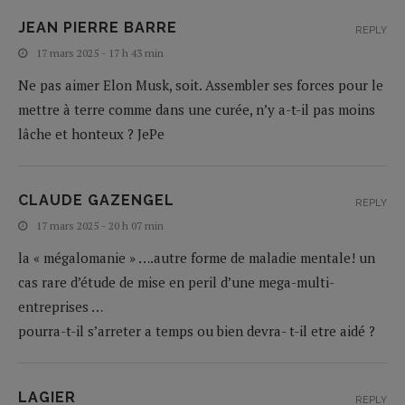
JEAN PIERRE BARRE
REPLY
17 mars 2025 - 17 h 43 min
Ne pas aimer Elon Musk, soit. Assembler ses forces pour le
mettre à terre comme dans une curée, n’y a-t-il pas moins
lâche et honteux ? JePe
CLAUDE GAZENGEL
REPLY
17 mars 2025 - 20 h 07 min
la « mégalomanie » ….autre forme de maladie mentale! un
cas rare d’étude de mise en peril d’une mega-multi-
entreprises …
pourra-t-il s’arreter a temps ou bien devra- t-il etre aidé ?
LAGIER
REPLY