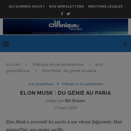
QUI SOMMES-NOUS ?
NOS NEWSLETTERS
MENTIONS LÉGALES
Accueil
Politique et vie quotidienne
actu
géopolitique
Elon Musk : du génie au paria
actu géopolitique
Politique et vie quotidienne
ELON MUSK : DU GÉNIE AU PARIA
rédigé par
Bill Bonner
17 mars 2025
Elon Musk a accumulé les succès à une vitesse fulgurante. Mais
aujourd’hui, son empire vacille.