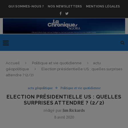
QUI SOMMES-NOUS ?
NOS NEWSLETTERS
MENTIONS LÉGALES
Accueil
Politique et vie quotidienne
actu
géopolitique
Election présidentielle US : quelles surprises
attendre ? (2/2)
actu géopolitique
Politique et vie quotidienne
ELECTION PRÉSIDENTIELLE US : QUELLES
SURPRISES ATTENDRE ? (2/2)
rédigé par
Jim Rickards
8 avril 2020