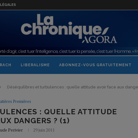
LÉGALES
RACH
LIBERALISME
ABONNEZ-VOUS GRATUITEMENT
Déséquilibres et turbulences : quelle attitude avoir face aux danger
atières Premières
ULENCES : QUELLE ATTITUDE
AUX DANGERS ? (1)
ude Perivier
29 juin 2011