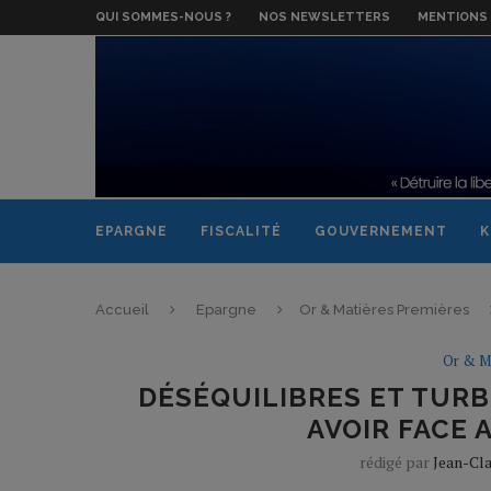
QUI SOMMES-NOUS ?
NOS NEWSLETTERS
MENTIONS 
EPARGNE
FISCALITÉ
GOUVERNEMENT
K
Accueil
Epargne
Or & Matières Premières
Or & M
DÉSÉQUILIBRES ET TURB
AVOIR FACE 
rédigé par
Jean-Cla