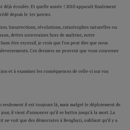
st déjà écoulée. Et quelle année ! 2010 apparaît finalement
édé depuis le 1er janvier.
on. Insurrections, révolutions, catastrophes naturelles ou
yssaux, dettes souveraines hors de maîtrise, notre
ans être excessif, je crois que l’on peut dire que nous
ouleversements. Ces derniers ne peuvent que vous concerner
ation et à examiner les conséquences de celle-ci sur vos
 seulement il est toujours là, mais malgré le déploiement de
our, il vient d’annoncer qu’il se battra jusqu’à la mort. La
ent ne voit que des démocrates à Benghazi, oubliant qu’il y a