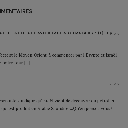
MMENTAIRES
ELLE ATTITUDE AVOIR FACE AUX DANGERS ? (2) | LA
REPLY
ffectent le Moyen-Orient, à commencer par l’Egypte et Israël
de notre tour […]
REPLY
en.info » indique qu’Israël vient de découvrir du pétrol en
e qui est produit en Arabie Saoudite….Qu’en pensez vous?