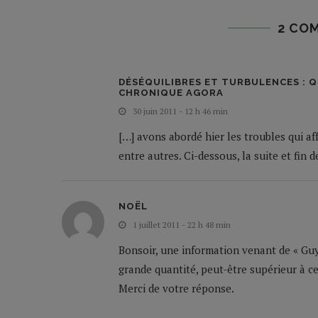
2 CO
DÉSÉQUILIBRES ET TURBULENCES : QU
CHRONIQUE AGORA
30 juin 2011 - 12 h 46 min
[…] avons abordé hier les troubles qui a
entre autres. Ci-dessous, la suite et fin 
NOËL
1 juillet 2011 - 22 h 48 min
Bonsoir, une information venant de « Guys
grande quantité, peut-être supérieur à c
Merci de votre réponse.