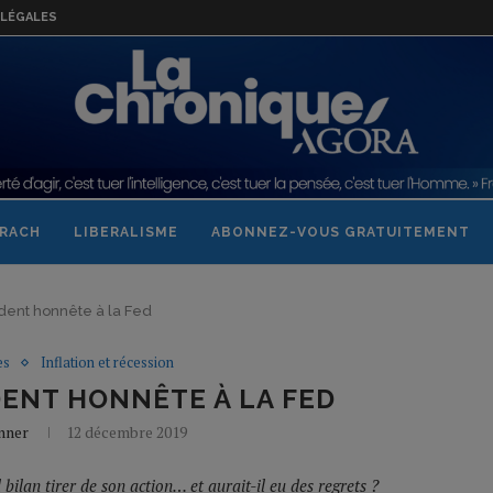
LÉGALES
RACH
LIBERALISME
ABONNEZ-VOUS GRATUITEMENT
ident honnête à la Fed
es
Inflation et récession
DENT HONNÊTE À LA FED
onner
12 décembre 2019
 bilan tirer de son action… et aurait-il eu des regrets ?