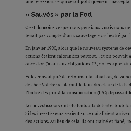
une récession, ce qui serait politiquement inacceptab
« Sauvés » par la Fed
C’est du moins ce que nous pensions… mais nous ne 
tenait pas compte d’un « sauvetage » orchestré par l
En janvier 1980, alors que le nouveau système de dev
actions étaient calomniées partout… et on pouvait 
once d’or. Quant aux obligations US, on les appelait d
Volcker avait juré de retourner la situation, de vaincr
de choc Volcker », plaçant le taux directeur de la Fe
l’Indice des prix à la consommation (IPC) dépassait le
Les investisseurs ont été lents à la détente, toutefo
Si les investisseurs avaient su ce qui allaient arriver
des actions. Au lieu de cela, ils ont traîné et flâné, i