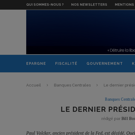
QUI SOMMES-NOUS ?
NOS NEWSLETTERS
MENTIONS 
EPARGNE
FISCALITÉ
GOUVERNEMENT
K
Accueil
Banques Centrales
Le dernier prés
Banques Central
LE DERNIER PRÉSI
rédigé par
Bill B
Paul Volcker, ancien président de la Fed, est décédé. Quel