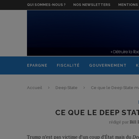
QUI SOMMES-NOUS ?
NOS NEWSLETTERS
MENTIONS 
EPARGNE
FISCALITÉ
GOUVERNEMENT
K
Accueil
Deep State
Ce que le Deep State m
CE QUE LE DEEP ST
rédigé par
Bill
Trump n’est pas victime d’un coup d’État mais du
De