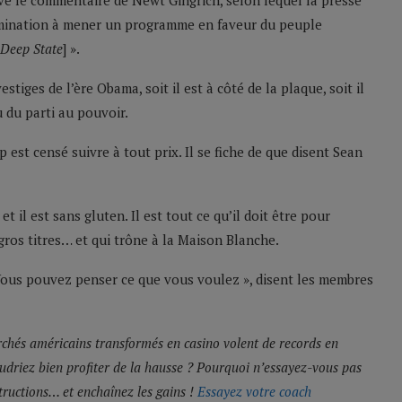
é le commentaire de Newt Gingrich, selon lequel la presse
rmination à mener un programme en faveur du peuple
Deep State
] ».
tiges de l’ère Obama, soit il est à côté de la plaque, soit il
 du parti au pouvoir.
est censé suivre à tout prix. Il se fiche de que disent Sean
t il est sans gluten. Il est tout ce qu’il doit être pour
gros titres… et qui trône à la Maison Blanche.
 Vous pouvez penser ce que vous voulez », disent les membres
rchés américains transformés en casino volent de records en
udriez bien profiter de la hausse ? Pourquoi n’essayez-vous pas
structions… et enchaînez les gains !
Essayez votre coach