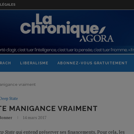
LÉGALES
RACH
LIBERALISME
ABONNEZ-VOUS GRATUITEMENT
anigance vraiment
Deep State
ATE MANIGANCE VRAIMENT
 Bonner
14 mars 2017
ep State
qui entend préserver ses financements. Pour cela, les