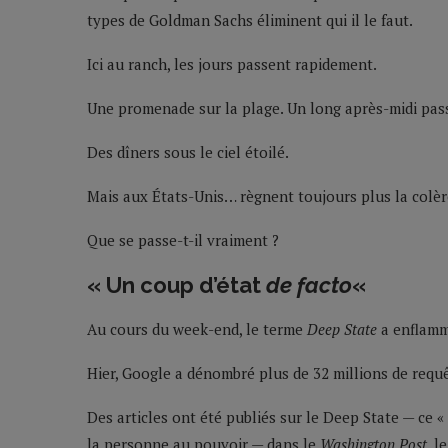
types de Goldman Sachs éliminent qui il le faut.
Ici au ranch, les jours passent rapidement.
Une promenade sur la plage. Un long après-midi passé 
Des dîners sous le ciel étoilé.
Mais aux États-Unis… règnent toujours plus la colèr
Que se passe-t-il vraiment ?
« Un coup d’état
de facto
«
Au cours du week-end, le terme
Deep State
a enflammé
Hier, Google a dénombré plus de 32 millions de requ
Des articles ont été publiés sur le Deep State — ce «
la personne au pouvoir — dans le
Washington Post
, l