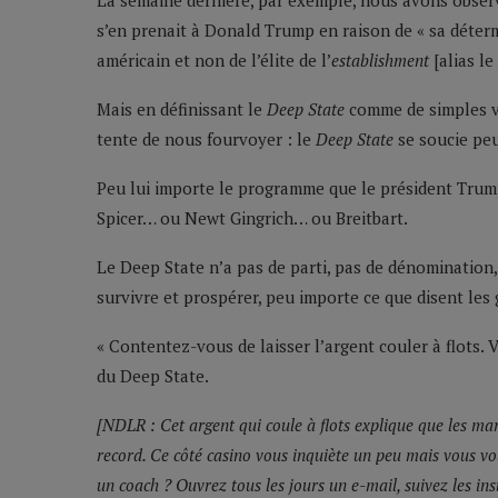
La semaine dernière, par exemple, nous avons observ
s’en prenait à Donald Trump en raison de « sa déte
américain et non de l’élite de l’
establishment
[alias le
Mais en définissant le
Deep State
comme de simples ves
tente de nous fourvoyer : le
Deep State
se soucie peu
Peu lui importe le programme que le président Trump 
Spicer… ou Newt Gingrich… ou Breitbart.
Le Deep State n’a pas de parti, pas de dénomination, e
survivre et prospérer, peu importe ce que disent les 
« Contentez-vous de laisser l’argent couler à flots.
du Deep State.
[NDLR : Cet argent qui coule à flots explique que les ma
record. Ce côté casino vous inquiète un peu mais vous vo
un coach ? Ouvrez tous les jours un e-mail, suivez les in