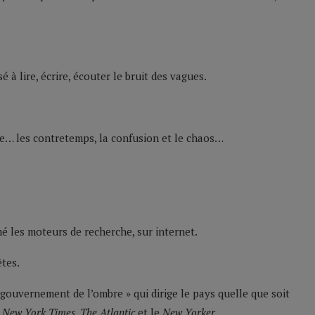
à lire, écrire, écouter le bruit des vagues.
e… les contretemps, la confusion et le chaos…
 les moteurs de recherche, sur internet.
êtes.
 gouvernement de l’ombre » qui dirige le pays quelle que soit
e
New York Times
,
The Atlantic
et le
New Yorker
.