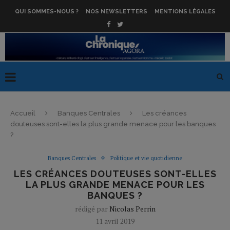
QUI SOMMES-NOUS ?
NOS NEWSLETTERS
MENTIONS LÉGALES
Accueil
Banques Centrales
Les créances
douteuses sont-elles la plus grande menace pour les banques
?
Banques Centrales
Politique et vie quotidienne
LES CRÉANCES DOUTEUSES SONT-ELLES
LA PLUS GRANDE MENACE POUR LES
BANQUES ?
rédigé par
Nicolas Perrin
11 avril 2019