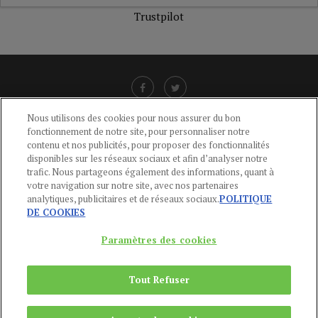
Trustpilot
Nous utilisons des cookies pour nous assurer du bon
fonctionnement de notre site, pour personnaliser notre
LIENS UTILES
contenu et nos publicités, pour proposer des fonctionnalités
disponibles sur les réseaux sociaux et afin d’analyser notre
CGU
-
POLITIQUE DE CONFIDENTIALITÉ
-
POLITIQUE DES COOKIES
-
trafic. Nous partageons également des informations, quant à
MENTIONS LÉGALES
-
AIDE
votre navigation sur notre site, avec nos partenaires
analytiques, publicitaires et de réseaux sociaux.
POLITIQUE
CONTACT
DE COOKIES
service-clients@publications-agora.fr
01 44 59 91 11
Paramètres des cookies
Du Lundi au Vendredi, 9h-13h et 14h-17h
136 Rue Saint-Denis 75002 PARIS
Tout Refuser
Copyright © 2024
Publications Agora