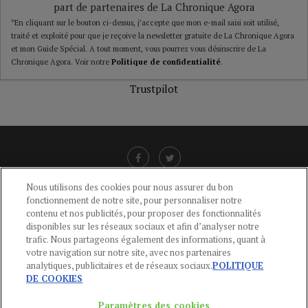
part de partenaires de La Chronique Agora
*En cliquant sur le bouton ci-dessus, j’accepte que mon e-mail saisi soit utilisé,
traité et exploité pour que je reçoive la newsletter gratuite de La Chronique Agora
et mon Guide Spécial. A tout moment, vous pourrez vous désinscrire de La
Chronique Agora. Voir notre
Politique de confidentialité
.
Trustpilot
Nous utilisons des cookies pour nous assurer du bon
fonctionnement de notre site, pour personnaliser notre
LIENS UTILES
contenu et nos publicités, pour proposer des fonctionnalités
disponibles sur les réseaux sociaux et afin d’analyser notre
CGU
-
POLITIQUE DE CONFIDENTIALITÉ
-
POLITIQUE DES COOKIES
-
trafic. Nous partageons également des informations, quant à
MENTIONS LÉGALES
-
AIDE
votre navigation sur notre site, avec nos partenaires
analytiques, publicitaires et de réseaux sociaux.
POLITIQUE
CONTACT
DE COOKIES
service-clients@publications-agora.fr
01 44 59 91 11
Paramètres des cookies