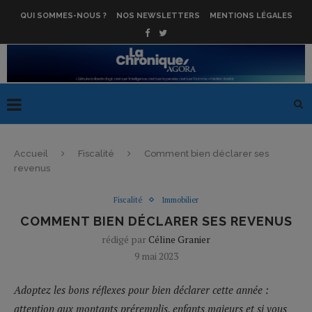
QUI SOMMES-NOUS ?
NOS NEWSLETTERS
MENTIONS LÉGALES
Accueil
Fiscalité
Comment bien déclarer ses
revenus
Fiscalité
Immobilier
COMMENT BIEN DÉCLARER SES REVENUS
rédigé par
Céline Granier
9 mai 2023
Adoptez les bons réflexes pour bien déclarer cette année :
attention aux montants préremplis, enfants majeurs et si vous