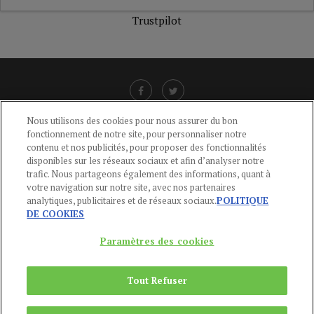
Trustpilot
Nous utilisons des cookies pour nous assurer du bon
fonctionnement de notre site, pour personnaliser notre
LIENS UTILES
contenu et nos publicités, pour proposer des fonctionnalités
disponibles sur les réseaux sociaux et afin d’analyser notre
CGU
-
POLITIQUE DE CONFIDENTIALITÉ
-
POLITIQUE DES COOKIES
-
trafic. Nous partageons également des informations, quant à
MENTIONS LÉGALES
-
AIDE
votre navigation sur notre site, avec nos partenaires
analytiques, publicitaires et de réseaux sociaux.
POLITIQUE
CONTACT
DE COOKIES
service-clients@publications-agora.fr
01 44 59 91 11
Paramètres des cookies
Du Lundi au Vendredi, 9h-13h et 14h-17h
136 Rue Saint-Denis 75002 PARIS
Tout Refuser
Copyright © 2024
Publications Agora