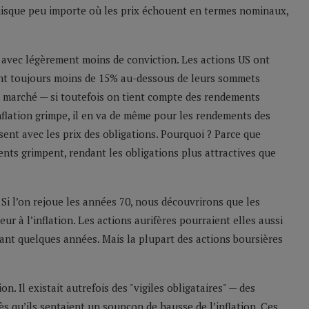
, puisque peu importe où les prix échouent en termes nominaux,
s avec légèrement moins de conviction. Les actions US ont
ont toujours moins de 15% au-dessous de leurs sommets
n marché — si toutefois on tient compte des rendements
inflation grimpe, il en va de même pour les rendements des
sent avec les prix des obligations. Pourquoi ? Parce que
ents grimpent, rendant les obligations plus attractives que
 Si l’on rejoue les années 70, nous découvrirons que les
r à l’inflation. Les actions aurifères pourraient elles aussi
nt quelques années. Mais la plupart des actions boursières
on. Il existait autrefois des "vigiles obligataires" — des
ès qu’ils sentaient un soupçon de hausse de l’inflation. Ces