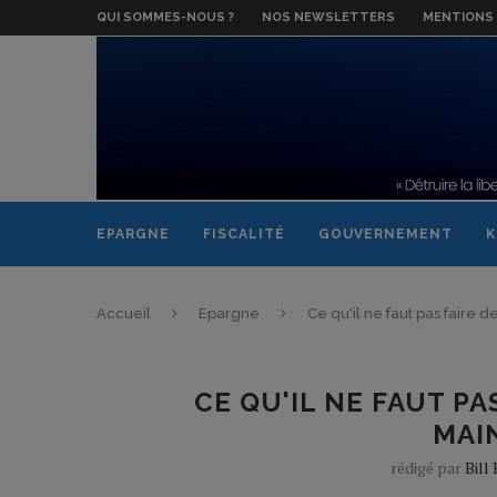
QUI SOMMES-NOUS ?
NOS NEWSLETTERS
MENTIONS 
EPARGNE
FISCALITÉ
GOUVERNEMENT
K
Accueil
Epargne
Ce qu'il ne faut pas faire 
CE QU'IL NE FAUT P
MAI
rédigé par
Bill