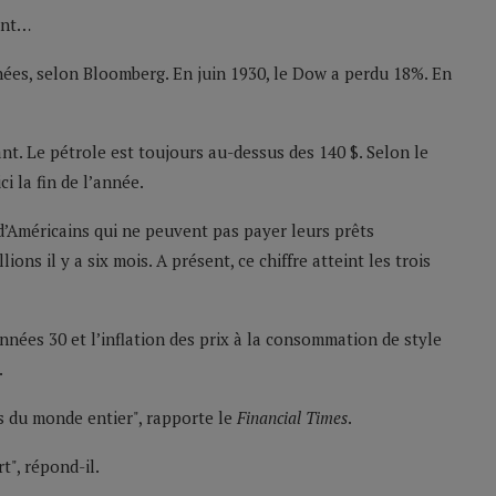
ant…
nnées, selon Bloomberg. En juin 1930, le Dow a perdu 18%. En
nt. Le pétrole est toujours au-dessus des 140 $. Selon le
ci la fin de l’année.
Américains qui ne peuvent pas payer leurs prêts
ions il y a six mois. A présent, ce chiffre atteint les trois
 années 30 et l’inflation des prix à la consommation de style
.
s du monde entier", rapporte le
Financial Times
.
t", répond-il.