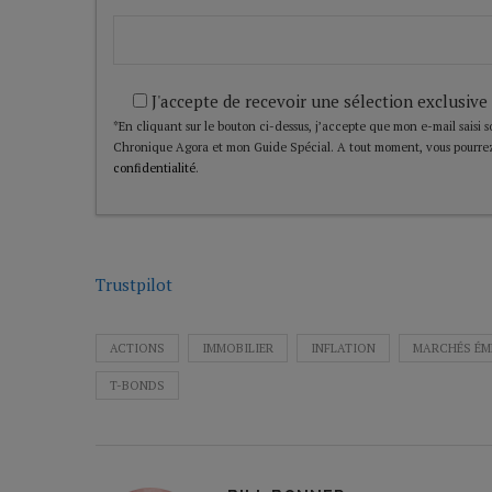
J'accepte de recevoir une sélection exclusive
*En cliquant sur le bouton ci-dessus, j’accepte que mon e-mail saisi soi
Chronique Agora et mon Guide Spécial. A tout moment, vous pourrez
confidentialité
.
Trustpilot
ACTIONS
IMMOBILIER
INFLATION
MARCHÉS ÉM
T-BONDS