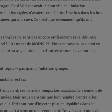
agan. Paul Volcker avait le contrôle de l’inflation ;
me ; les vigiles n’avaient rien à faire. Une fois dans les bras
nnées qui ont suivi. Ce n’est que récemment qu’ils ont
les vigiles ne sont pas encore entièrement réveillés. Aux
Bond à 10 ans est de MOINS 2%. Nous ne savons pas quoi en
dement va augmenter — en d’autres termes, la valeur des
out repos — pas quand l’inflation grimpe.
mmobilier est
out
.
e trouvaient, ces derniers temps. Les
commodities
viennent de
s années. Mais nous pensons que bon nombre d’entre elles
ue la Fed continue d’injecter plus de liquidités dans le
pas un pari à sens unique, cependant. Tony Jackson nous dit