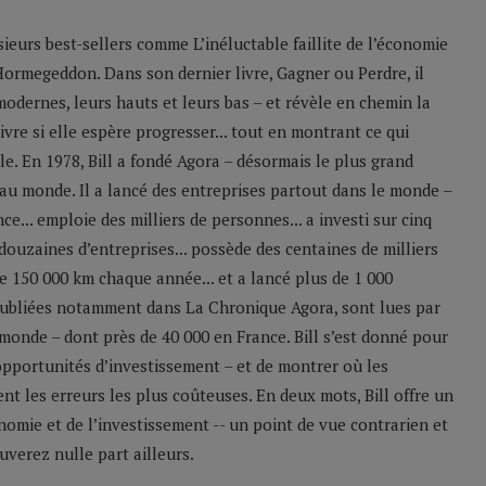
sieurs best-sellers comme L’inéluctable faillite de l’économie
Hormegeddon. Dans son dernier livre, Gagner ou Perdre, il
odernes, leurs hauts et leurs bas – et révèle en chemin la
ivre si elle espère progresser... tout en montrant ce qui
le. En 1978, Bill a fondé Agora – désormais le plus grand
u monde. Il a lancé des entreprises partout dans le monde –
e... emploie des milliers de personnes... a investi sur cinq
 douzaines d’entreprises... possède des centaines de milliers
 de 150 000 km chaque année... et a lancé plus de 1 000
 publiées notamment dans La Chronique Agora, sont lues par
monde – dont près de 40 000 en France. Bill s’est donné pour
 opportunités d’investissement – et de montrer où les
nt les erreurs les plus coûteuses. En deux mots, Bill offre un
nomie et de l’investissement -- un point de vue contrarien et
verez nulle part ailleurs.