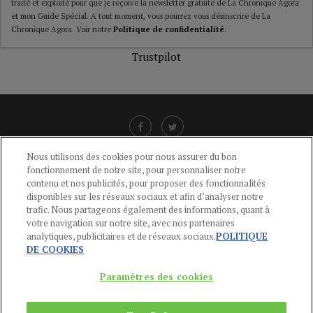
traité et exploité pour que je reçoive la newsletter gratuite de La Chronique Agora
et mon Guide Spécial. A tout moment, vous pourrez vous désinscrire de La
Chronique Agora. Voir notre
Politique de confidentialité
.
Trustpilot
Nous utilisons des cookies pour nous assurer du bon
fonctionnement de notre site, pour personnaliser notre
LIENS UTILES
contenu et nos publicités, pour proposer des fonctionnalités
disponibles sur les réseaux sociaux et afin d’analyser notre
CGU
-
POLITIQUE DE CONFIDENTIALITÉ
-
POLITIQUE DES COOKIES
-
trafic. Nous partageons également des informations, quant à
MENTIONS LÉGALES
-
AIDE
votre navigation sur notre site, avec nos partenaires
analytiques, publicitaires et de réseaux sociaux.
POLITIQUE
CONTACT
DE COOKIES
service-clients@publications-agora.fr
01 44 59 91 11
Paramètres des cookies
Du Lundi au Vendredi, 9h-13h et 14h-17h
136 Rue Saint-Denis 75002 PARIS