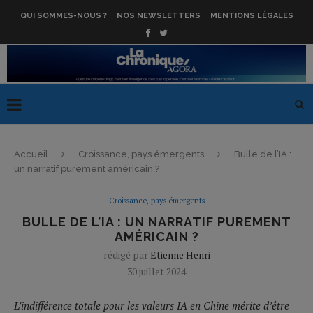
QUI SOMMES-NOUS ?
NOS NEWSLETTERS
MENTIONS LÉGALES
Accueil
Croissance, pays émergents
Bulle de l’IA :
un narratif purement américain ?
Croissance, pays émergents
BULLE DE L’IA : UN NARRATIF PUREMENT
AMÉRICAIN ?
rédigé par
Etienne Henri
30 juillet 2024
L’indifférence totale pour les valeurs IA en Chine mérite d’être