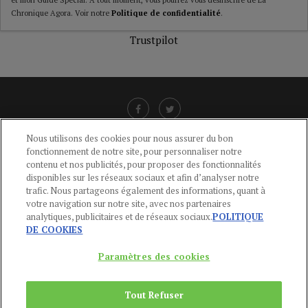
Chronique Agora. Voir notre
Politique de confidentialité
.
Trustpilot
Nous utilisons des cookies pour nous assurer du bon
fonctionnement de notre site, pour personnaliser notre
LIENS UTILES
contenu et nos publicités, pour proposer des fonctionnalités
disponibles sur les réseaux sociaux et afin d’analyser notre
CGU
-
POLITIQUE DE CONFIDENTIALITÉ
-
POLITIQUE DES COOKIES
-
trafic. Nous partageons également des informations, quant à
MENTIONS LÉGALES
-
AIDE
votre navigation sur notre site, avec nos partenaires
analytiques, publicitaires et de réseaux sociaux.
POLITIQUE
CONTACT
DE COOKIES
service-clients@publications-agora.fr
01 44 59 91 11
Paramètres des cookies
Du Lundi au Vendredi, 9h-13h et 14h-17h
136 Rue Saint-Denis 75002 PARIS
Tout Refuser