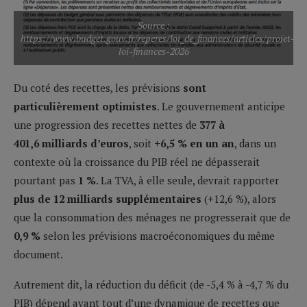
Source :
https://www.budget.gouv.fr/reperes/loi_de_finances/articles/projet-
loi-finances-2026
Du coté des recettes, les prévisions
sont
particulièrement optimistes
. Le gouvernement anticipe
une progression des recettes nettes de
377 à
401,6
milliards d’euros
, soit
+6,5
% en un an
, dans un
contexte où la croissance du PIB réel ne dépasserait
pourtant pas
1
%
. La TVA, à elle seule, devrait rapporter
plus de 12
milliards supplémentaires
(+12,6 %), alors
que la consommation des ménages ne progresserait que de
0,9
%
selon les prévisions macroéconomiques du même
document.
Autrement dit, la réduction du déficit (de -5,4 % à -4,7 % du
PIB) dépend avant tout d’une dynamique de recettes que