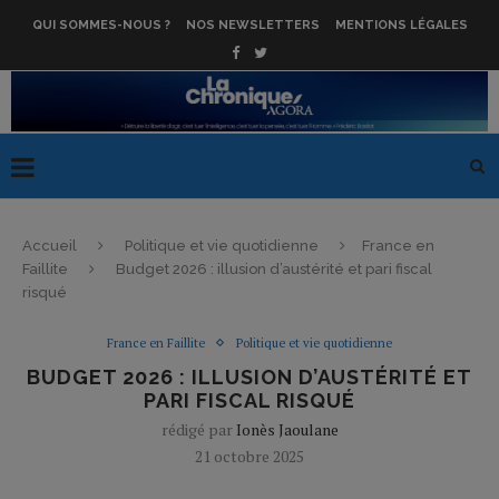
QUI SOMMES-NOUS ?
NOS NEWSLETTERS
MENTIONS LÉGALES
Accueil
Politique et vie quotidienne
France en
Faillite
Budget 2026 : illusion d’austérité et pari fiscal
risqué
France en Faillite
Politique et vie quotidienne
BUDGET 2026 : ILLUSION D’AUSTÉRITÉ ET
PARI FISCAL RISQUÉ
rédigé par
Ionès Jaoulane
21 octobre 2025