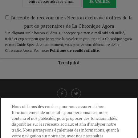
JE VALIDE
J'accepte de recevoir une sélection exclusive d'offres de la
part de partenaires de La Chronique Agora
*En cliquant sur le bouton ci-dessus, j’accepte que mon e-mail saisi soit utilisé,
traité et exploité pour que je reçoive la newsletter gratuite de La Chronique Agora
et mon Guide Spécial. A tout moment, vous pourrez vous désinscrire de La
Chronique Agora. Voir notre
Politique de confidentialité
.
Trustpilot
Nous utilisons des cookies pour nous assurer du bon
fonctionnement de notre site, pour personnaliser notre
LIENS UTILES
contenu et nos publicités, pour proposer des fonctionnalités
disponibles sur les réseaux sociaux et afin d’analyser notre
CGU
-
POLITIQUE DE CONFIDENTIALITÉ
-
POLITIQUE DES COOKIES
-
trafic. Nous partageons également des informations, quant à
MENTIONS LÉGALES
-
AIDE
votre navigation sur notre site, avec nos partenaires